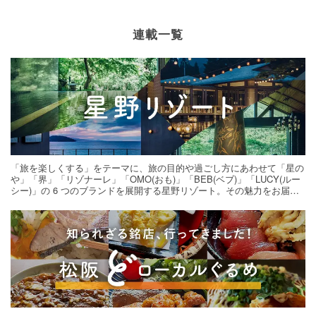
連載一覧
「旅を楽しくする」をテーマに、旅の目的や過ごし方にあわせて「星の
や」「界」「リゾナーレ」「OMO(おも)」「BEB(ベブ)」「LUCY(ルー
シー)」の 6 つのブランドを展開する星野リゾート。その魅力をお届け
する旅の連載。次の旅先探しのヒントにいかがですか？