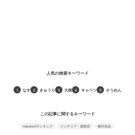
人気の検索キーワード
1
なす
2
きゅうり
3
大根
4
キャベツ
5
そうめん
この記事に関するキーワード
macaroniランキング
インテリア・雑貨店
無印良品