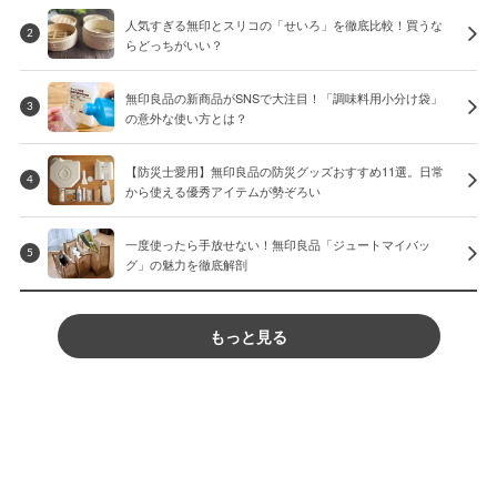
人気すぎる無印とスリコの「せいろ」を徹底比較！買うな
2
らどっちがいい？
無印良品の新商品がSNSで大注目！「調味料用小分け袋」
3
の意外な使い方とは？
【防災士愛用】無印良品の防災グッズおすすめ11選。日常
4
から使える優秀アイテムが勢ぞろい
一度使ったら手放せない！無印良品「ジュートマイバッ
5
グ」の魅力を徹底解剖
もっと見る