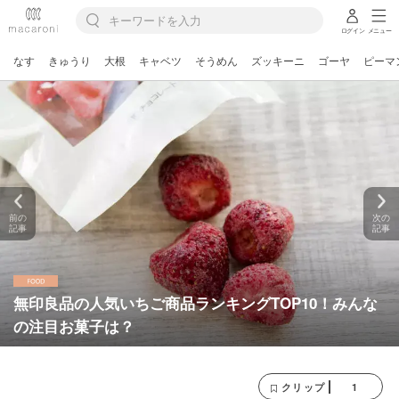
ログイン
メニュー
なす
きゅうり
大根
キャベツ
そうめん
ズッキーニ
ゴーヤ
ピーマ
前の
次の
記事
記事
無印良品の人気いちご商品ランキングTOP10！みんな
の注目お菓子は？
1
クリップ