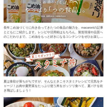
長年こめ油づくりに向き合ってきたつの食品の魅力を、macaroniの記事
とともにご紹介します。レシピや活用術はもちろん、製造現場や品質へ
のこだわりまで。こめ油をもっと好きになるコンテンツをぜひお楽しみ
ください。
夏は食欲が落ちがちですが、そんなときこそスタミナレシピで元気をチ
ャージ！お肉や夏野菜をたっぷり使う丼をガッツリ食べて、夏バテを吹
き飛ばしましょう！