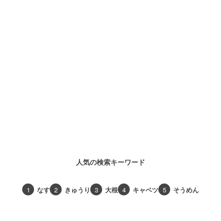
人気の検索キーワード
1
なす
2
きゅうり
3
大根
4
キャベツ
5
そうめん