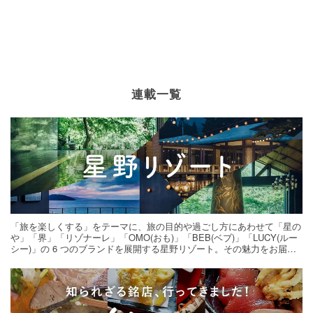
連載一覧
「旅を楽しくする」をテーマに、旅の目的や過ごし方にあわせて「星の
や」「界」「リゾナーレ」「OMO(おも)」「BEB(ベブ)」「LUCY(ルー
シー)」の 6 つのブランドを展開する星野リゾート。その魅力をお届け
する旅の連載。次の旅先探しのヒントにいかがですか？