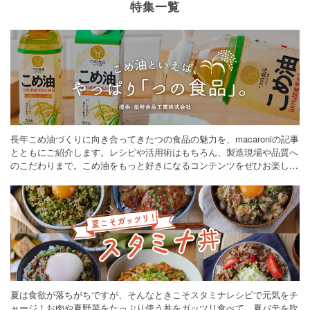
特集一覧
長年こめ油づくりに向き合ってきたつの食品の魅力を、macaroniの記事
とともにご紹介します。レシピや活用術はもちろん、製造現場や品質へ
のこだわりまで。こめ油をもっと好きになるコンテンツをぜひお楽しみ
ください。
夏は食欲が落ちがちですが、そんなときこそスタミナレシピで元気をチ
ャージ！お肉や夏野菜をたっぷり使う丼をガッツリ食べて、夏バテを吹