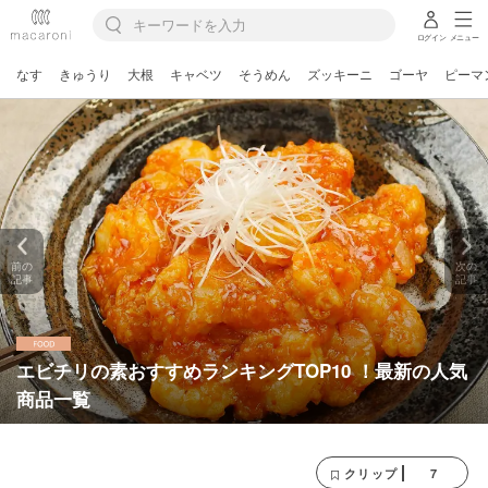
ログイン
メニュー
なす
きゅうり
大根
キャベツ
そうめん
ズッキーニ
ゴーヤ
ピーマ
前の
次の
記事
記事
エビチリの素おすすめランキングTOP10 ！最新の人気
商品一覧
7
クリップ