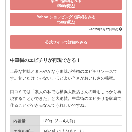
楽天で詳細をみる
¥508(税込)
Yahoo!ショッピングで詳細をみる
¥508(税込)
※2025年3月27日時点
公式サイトで詳細をみる
中華街のエビチリが再現できる！
上品な甘味とまろやかなうま味が特徴のエビチリソースで
す。甘いだけじゃない、ほどよい辛さがおいしさの秘密。

口コミでは「素人の私でも横浜大飯店さんの味をしっかり再
現することができた」と大絶賛。中華街のエビチリを家庭で
作ることができるなんてうれしいですね。
内容量
120g（3～4人前）
エネルギー
34kcal（1人分あたり）