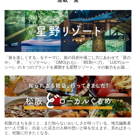
「旅を楽しくする」をテーマに、旅の目的や過ごし方にあわせて「星の
や」「界」「リゾナーレ」「OMO(おも)」「BEB(ベブ)」「LUCY(ルー
シー)」の 6 つのブランドを展開する星野リゾート。その魅力をお届け
する旅の連載。次の旅先探しのヒントにいかがですか？
松阪のまちを歩くと、まだ知らないおいしさが待っている。地元編集者
が一人で巡り、出会った店主の人柄や想いと味を伝えます。見ればきっ
と、松阪に行きたくなる。