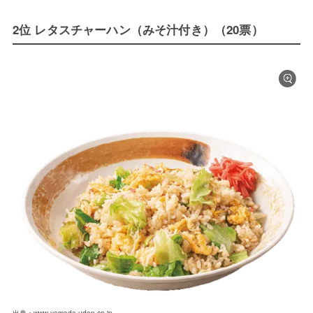
2位 レタスチャーハン（みそ汁付き）（20票）
出典：www.yamada-udon.co.jp