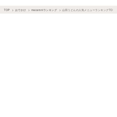
TOP
おでかけ
macaroniランキング
山田うどんの人気メニューランキングTOP1