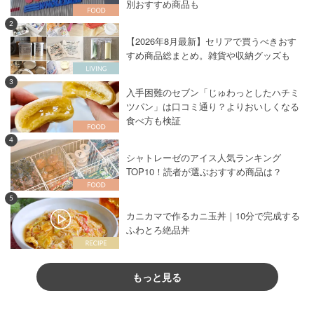
別おすすめ商品も
2
【2026年8月最新】セリアで買うべきおす
すめ商品総まとめ。雑貨や収納グッズも
3
入手困難のセブン「じゅわっとしたハチミ
ツパン」は口コミ通り？よりおいしくなる
食べ方も検証
4
シャトレーゼのアイス人気ランキング
TOP10！読者が選ぶおすすめ商品は？
5
カニカマで作るカニ玉丼｜10分で完成する
ふわとろ絶品丼
もっと見る