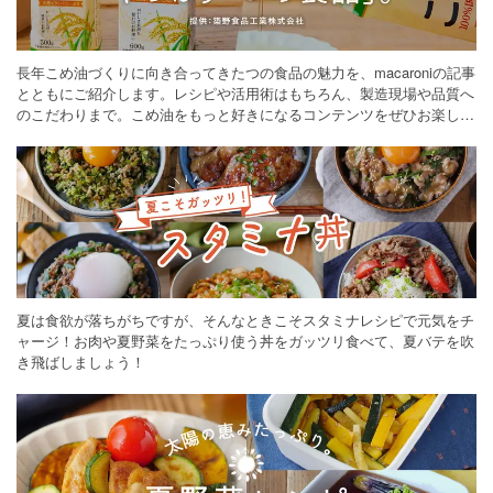
長年こめ油づくりに向き合ってきたつの食品の魅力を、macaroniの記事
とともにご紹介します。レシピや活用術はもちろん、製造現場や品質へ
のこだわりまで。こめ油をもっと好きになるコンテンツをぜひお楽しみ
ください。
夏は食欲が落ちがちですが、そんなときこそスタミナレシピで元気をチ
ャージ！お肉や夏野菜をたっぷり使う丼をガッツリ食べて、夏バテを吹
き飛ばしましょう！