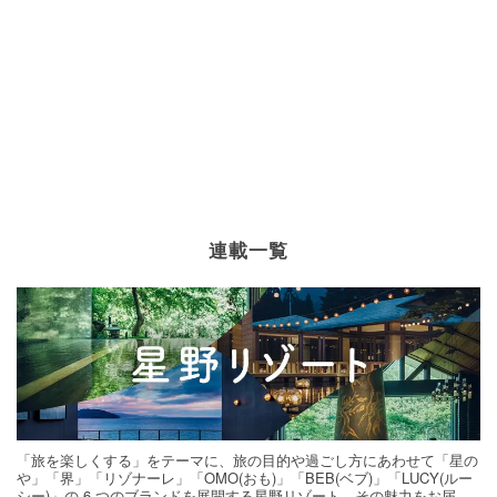
連載一覧
「旅を楽しくする」をテーマに、旅の目的や過ごし方にあわせて「星の
や」「界」「リゾナーレ」「OMO(おも)」「BEB(ベブ)」「LUCY(ルー
シー)」の 6 つのブランドを展開する星野リゾート。その魅力をお届け