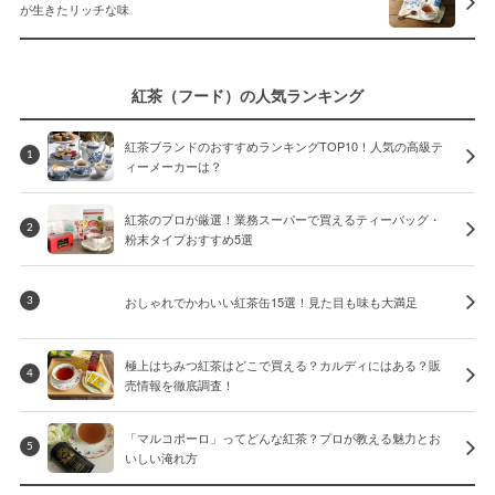
が生きたリッチな味
紅茶（フード）の人気ランキング
紅茶ブランドのおすすめランキングTOP10！人気の高級テ
1
ィーメーカーは？
紅茶のプロが厳選！業務スーパーで買えるティーバッグ・
2
粉末タイプおすすめ5選
おしゃれでかわいい紅茶缶15選！見た目も味も大満足
3
極上はちみつ紅茶はどこで買える？カルディにはある？販
4
売情報を徹底調査！
「マルコポーロ」ってどんな紅茶？プロが教える魅力とお
5
いしい淹れ方