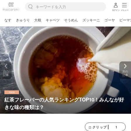
ログイン
メニュー
なす
きゅうり
大根
キャベツ
そうめん
ズッキーニ
ゴーヤ
ピーマ
前の
次の
記事
記事
紅茶フレーバーの人気ランキングTOP10！みんなが好
きな味の種類は？
1
クリップ