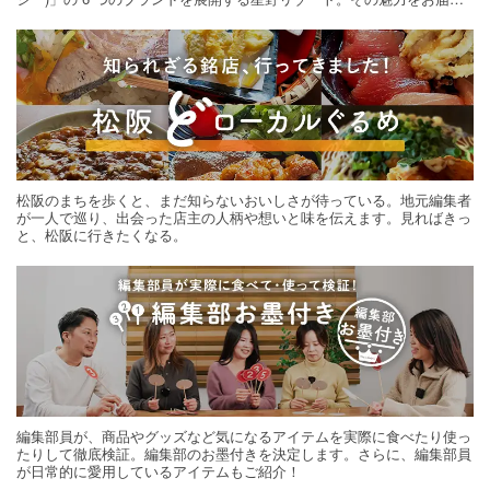
する旅の連載。次の旅先探しのヒントにいかがですか？
松阪のまちを歩くと、まだ知らないおいしさが待っている。地元編集者
が一人で巡り、出会った店主の人柄や想いと味を伝えます。見ればきっ
と、松阪に行きたくなる。
編集部員が、商品やグッズなど気になるアイテムを実際に食べたり使っ
たりして徹底検証。編集部のお墨付きを決定します。さらに、編集部員
が日常的に愛用しているアイテムもご紹介！