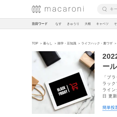
注目ワード
なす
きゅうり
大根
キャベツ
そ
TOP
暮らし
雑学・豆知識
ライフハック・裏ワザ
20
ー
「ブラ
ラック
ライン
日 更
簡単投票