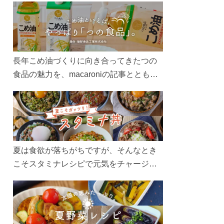
長年こめ油づくりに向き合ってきたつの
食品の魅力を、macaroniの記事とともに
ご紹介します。レシピや活用術はもちろ
ん、製造現場や品質へのこだわりまで。
こめ油をもっと好きになるコンテンツを
ぜひお楽しみください。
夏は食欲が落ちがちですが、そんなとき
こそスタミナレシピで元気をチャージ！
お肉や夏野菜をたっぷり使う丼をガッツ
リ食べて、夏バテを吹き飛ばしましょ
う！