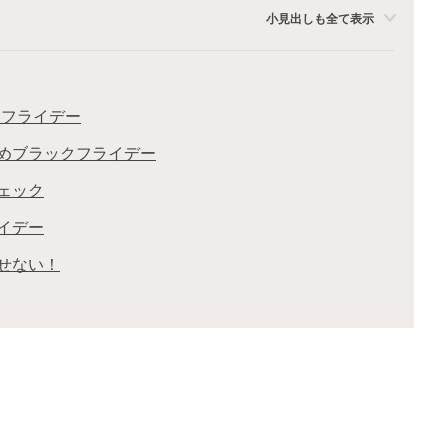
小見出しも全て表示
クフライデー
めブラックフライデー
ェック
イデー
せない！