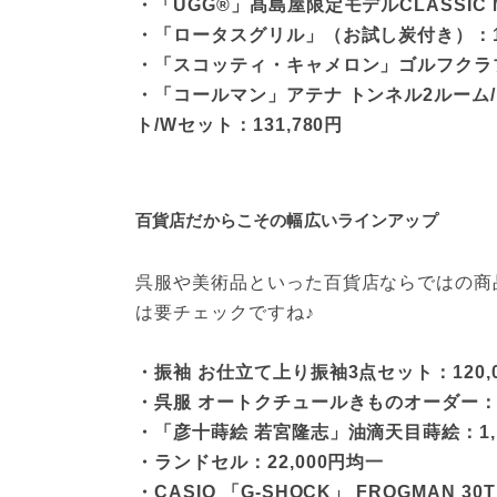
・「UGG®」髙島屋限定モデルCLASSIC MI
・「ロータスグリル」（お試し炭付き）：18
・「スコッティ・キャメロン」ゴルフクラブ ツア
・「コールマン」アテナ トンネル2ルーム
ト/Wセット：131,780円
百貨店だからこその幅広いラインアップ
呉服や美術品といった百貨店ならではの商
は要チェックですね♪
・振袖 お仕立て上り振袖3点セット：120,0
・呉服 オートクチュールきものオーダー：2,2
・「彦十蒔絵 若宮隆志」油滴天目蒔絵：1,10
・ランドセル：22,000円均一
・CASIO 「G-SHOCK」 FROGMAN 30TH