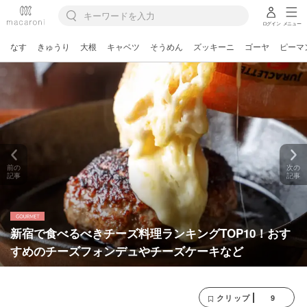
ログイン
メニュー
なす
きゅうり
大根
キャベツ
そうめん
ズッキーニ
ゴーヤ
ピーマ
前の
次の
記事
記事
新宿で食べるべきチーズ料理ランキングTOP10！おす
すめのチーズフォンデュやチーズケーキなど
9
クリップ