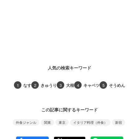
人気の検索キーワード
1
なす
2
きゅうり
3
大根
4
キャベツ
5
そうめん
この記事に関するキーワード
外食ジャンル
関東
東京
イタリア料理（外食）
新宿