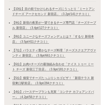
【10位】目の前でかけられるチーズにうっとり「ミートアン
ドチーズ アークセカンド 新宿店」（3.2pt/141クチコミ）
【9位】新宿の夜景が一望できるチーズ専門店「チーズテーブ
ル 新宿店」（3.4pt/127クチコミ）
【8位】ユニークなチーズフォンデュとは？「するり 新宿本
店」（3.5pt/411クチコミ）
【7位】バラエティ豊かなチーズ料理「チーズスクエアアヴァ
ンティ 新宿店」（3.8pt/661クチコミ）
【6位】お肉×チーズの最強組み合わせ「ナイス トゥー ミー
ト チーズ 新宿三丁目店」（3.9pt/181クチコミ）
【5位】個室でチーズたっぷりシカゴピザ！「新宿テラス 新
宿東口駅前店」（3.9pt/284クチコミ）
【4位】バースデープランも充実「コンテナ カフェアンドバ
ー」（4.2pt/56クチコミ）