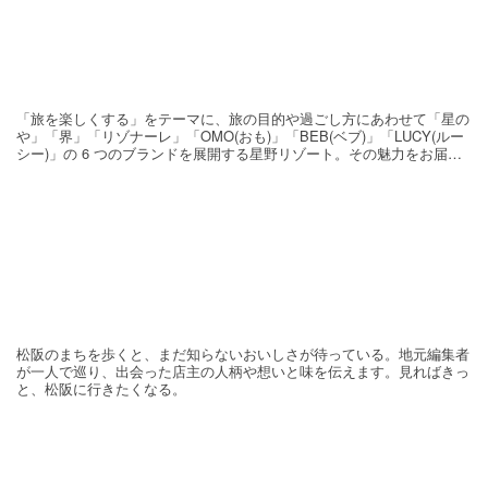
「旅を楽しくする」をテーマに、旅の目的や過ごし方にあわせて「星の
や」「界」「リゾナーレ」「OMO(おも)」「BEB(ベブ)」「LUCY(ルー
シー)」の 6 つのブランドを展開する星野リゾート。その魅力をお届け
する旅の連載。次の旅先探しのヒントにいかがですか？
松阪のまちを歩くと、まだ知らないおいしさが待っている。地元編集者
が一人で巡り、出会った店主の人柄や想いと味を伝えます。見ればきっ
と、松阪に行きたくなる。