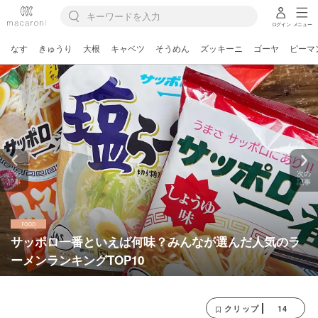
ログイン
メニュー
なす
きゅうり
大根
キャベツ
そうめん
ズッキーニ
ゴーヤ
ピーマ
前の
次の
記事
記事
サッポロ一番といえば何味？みんなが選んだ人気のラ
ーメンランキングTOP10
14
クリップ