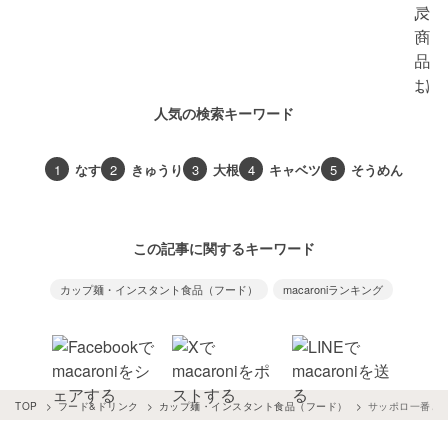
人気の検索キーワード
1
なす
2
きゅうり
3
大根
4
キャベツ
5
そうめん
この記事に関するキーワード
カップ麺・インスタント食品（フード）
macaroniランキング
TOP
フード&ドリンク
カップ麺・インスタント食品（フード）
サッポロ一番とい