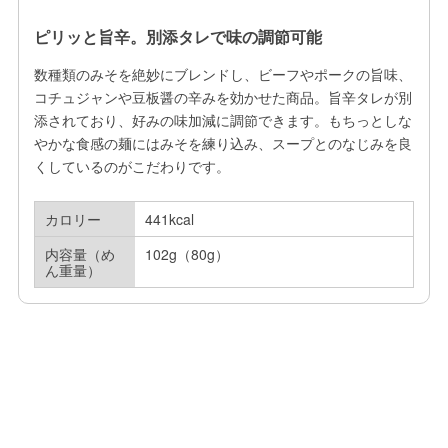
ピリッと旨辛。別添タレで味の調節可能
数種類のみそを絶妙にブレンドし、ビーフやポークの旨味、
コチュジャンや豆板醤の辛みを効かせた商品。旨辛タレが別
添されており、好みの味加減に調節できます。もちっとしな
やかな食感の麺にはみそを練り込み、スープとのなじみを良
くしているのがこだわりです。
カロリー
441kcal
内容量（め
102g（80g）
ん重量）