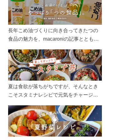
長年こめ油づくりに向き合ってきたつの
食品の魅力を、macaroniの記事とともに
ご紹介します。レシピや活用術はもちろ
ん、製造現場や品質へのこだわりまで。
こめ油をもっと好きになるコンテンツを
ぜひお楽しみください。
夏は食欲が落ちがちですが、そんなとき
こそスタミナレシピで元気をチャージ！
お肉や夏野菜をたっぷり使う丼をガッツ
リ食べて、夏バテを吹き飛ばしましょ
う！