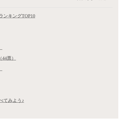
ンキングTOP10
）
44票）
）
べてみよう♪