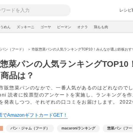
レシピ
うめん
ズッキーニ
ゴーヤ
ピーマン
オクラ
鶏もも肉
菜パン（フード）
市販惣菜パンの人気ランキングTOP10！みんなが選ぶ鉄板おす
惣菜パンの人気ランキングTOP1
め商品は？
市販惣菜パンのなかで、一番人気があるのはどれなので
aroni 読者に投票型のアンケートを実施し、ランキングを
を発表しつつ、それぞれの口コミをお届けします。
202
でAmazonギフトカードGET！
パン・ジャム（フード）
macaroniランキング
惣菜パン（フー