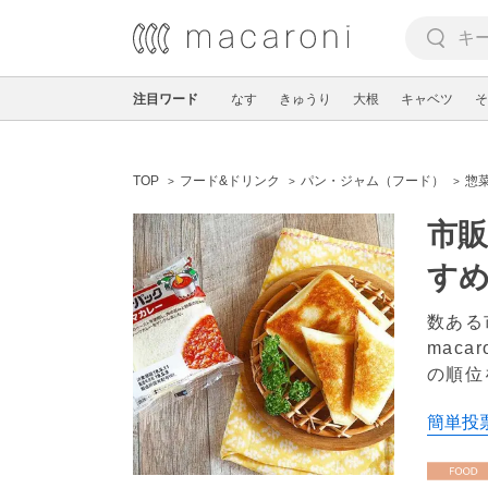
注目ワード
なす
きゅうり
大根
キャベツ
そ
TOP
フード&ドリンク
パン・ジャム（フード）
惣
市販
す
数ある
mac
の順位
簡単投票