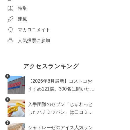
特集
連載
マカロニメイト
人気投票に参加
アクセスランキング
1
【2026年8月最新】コストコお
すすめ121選。300名に聞いた買
うべき人気1位＆部門別おすす
2
入手困難のセブン「じゅわっと
め商品も
したハチミツパン」は口コミ通
り？よりおいしくなる食べ方も
3
シャトレーゼのアイス人気ラン
検証