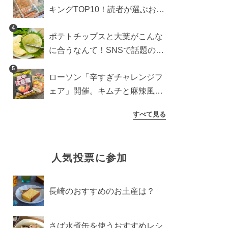
キングTOP10！読者が選ぶおす
すめ商品は？
4
ポテトチップスと大葉がこんな
に合うなんて！SNSで話題の食
べ方に手が止まらなくなった
5
ローソン「辛すぎチャレンジフ
ェア」開催。キムチと麻辣風の
激辛注意な2品を食べ比べ
すべて見る
人気投票に参加
長崎のおすすめのお土産は？
さば水煮缶を使うおすすめレシ