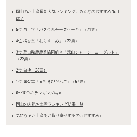
岡山のお土産最新人気ランキング。みんなのおすすめNo.1
は？
5位 白十字「バスク風チーズケーキ」（21票）
4位 橘香堂「むらすゞめ」（22票）
3位 蒜山酪農農業協同組合「蒜山ジャージーヨーグルト」
（23票）
2位 白桃（28票）
1位 廣榮堂「元祖きびだんご」（67票）
6〜10位のランキング結果
岡山の人気お土産ランキング結果一覧
気になるお土産をお取り寄せするのもおすすめ♪