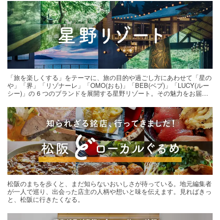
「旅を楽しくする」をテーマに、旅の目的や過ごし方にあわせて「星の
や」「界」「リゾナーレ」「OMO(おも)」「BEB(ベブ)」「LUCY(ルー
シー)」の 6 つのブランドを展開する星野リゾート。その魅力をお届け
する旅の連載。次の旅先探しのヒントにいかがですか？
松阪のまちを歩くと、まだ知らないおいしさが待っている。地元編集者
が一人で巡り、出会った店主の人柄や想いと味を伝えます。見ればきっ
と、松阪に行きたくなる。