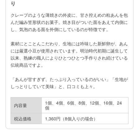
り
クレープのような薄焼きの外皮に、甘さ控えめの粒あんを包
んだ編み笠形状のお菓子。焼き目がついた面をあえて内側に
し、気泡のある面を外側にしているのが特徴です。

素材にとことんこだわり、生地には吟味した新鮮卵が、あん
には厳選小豆が使用されています。明治時代初期に誕生して
以来、熟練の職人によりひとつひとつ手作りされ続けている
伝統商品ですよ。

「あんが甘すぎず、たっぷり入っているのがいい」「生地が
しっとりしていて美味」と、口コミも上々。
1個、4個、6個、8個、12個、16個、24
内容量
個
税込価格
1,360円（8個入りの場合）