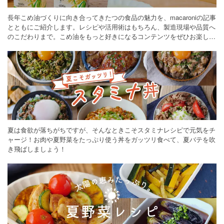
長年こめ油づくりに向き合ってきたつの食品の魅力を、macaroniの記事
とともにご紹介します。レシピや活用術はもちろん、製造現場や品質へ
のこだわりまで。こめ油をもっと好きになるコンテンツをぜひお楽しみ
ください。
夏は食欲が落ちがちですが、そんなときこそスタミナレシピで元気をチ
ャージ！お肉や夏野菜をたっぷり使う丼をガッツリ食べて、夏バテを吹
き飛ばしましょう！