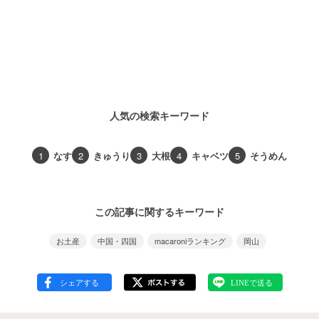
人気の検索キーワード
1
なす
2
きゅうり
3
大根
4
キャベツ
5
そうめん
この記事に関するキーワード
お土産
中国・四国
macaroniランキング
岡山