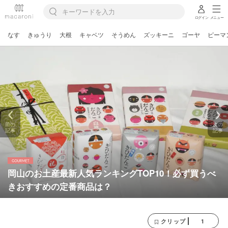
ログイン
メニュー
なす
きゅうり
大根
キャベツ
そうめん
ズッキーニ
ゴーヤ
ピーマ
前の
次の
記事
記事
岡山のお土産最新人気ランキングTOP10！必ず買うべ
きおすすめの定番商品は？
1
クリップ