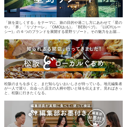
「旅を楽しくする」をテーマに、旅の目的や過ごし方にあわせて「星の
や」「界」「リゾナーレ」「OMO(おも)」「BEB(ベブ)」「LUCY(ルー
シー)」の 6 つのブランドを展開する星野リゾート。その魅力をお届け
する旅の連載。次の旅先探しのヒントにいかがですか？
松阪のまちを歩くと、まだ知らないおいしさが待っている。地元編集者
が一人で巡り、出会った店主の人柄や想いと味を伝えます。見ればきっ
と、松阪に行きたくなる。