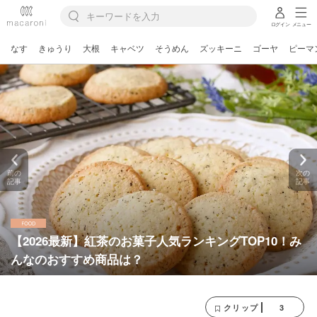
ログイン
メニュー
なす
きゅうり
大根
キャベツ
そうめん
ズッキーニ
ゴーヤ
ピーマ
前の
次の
記事
記事
【2026最新】紅茶のお菓子人気ランキングTOP10！み
んなのおすすめ商品は？
3
クリップ