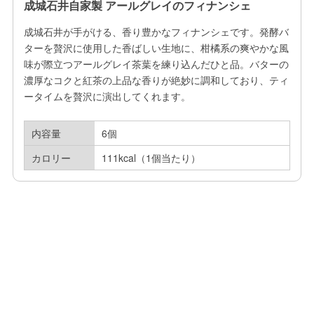
成城石井自家製 アールグレイのフィナンシェ
成城石井が手がける、香り豊かなフィナンシェです。発酵バ
ターを贅沢に使用した香ばしい生地に、柑橘系の爽やかな風
味が際立つアールグレイ茶葉を練り込んだひと品。バターの
濃厚なコクと紅茶の上品な香りが絶妙に調和しており、ティ
ータイムを贅沢に演出してくれます。
内容量
6個
カロリー
111kcal（1個当たり）