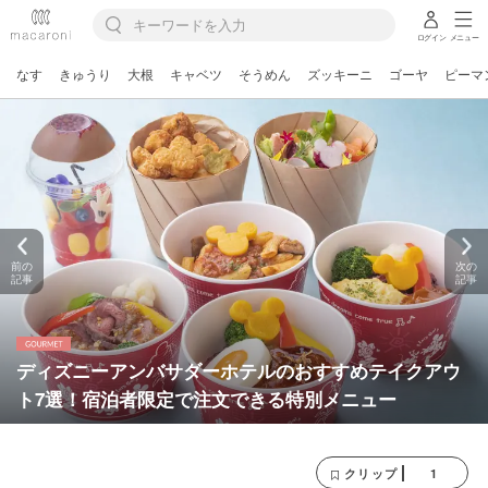
ログイン
メニュー
なす
きゅうり
大根
キャベツ
そうめん
ズッキーニ
ゴーヤ
ピーマ
前の
次の
記事
記事
ディズニーアンバサダーホテルのおすすめテイクアウ
ト7選！宿泊者限定で注文できる特別メニュー
1
クリップ