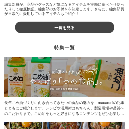
編集部員が、商品やグッズなど気になるアイテムを実際に食べたり使っ
たりして徹底検証。編集部のお墨付きを決定します。さらに、編集部員
が日常的に愛用しているアイテムもご紹介！
一覧を見る
特集一覧
長年こめ油づくりに向き合ってきたつの食品の魅力を、macaroniの記事
とともにご紹介します。レシピや活用術はもちろん、製造現場や品質へ
のこだわりまで。こめ油をもっと好きになるコンテンツをぜひお楽しみ
ください。