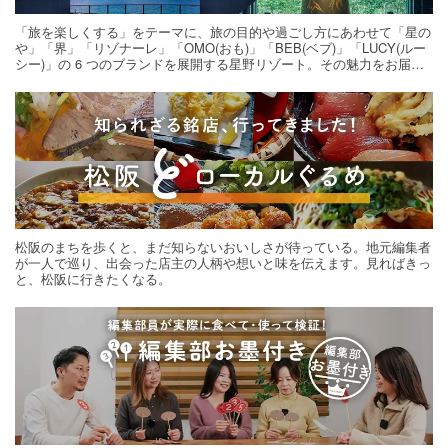
「旅を楽しくする」をテーマに、旅の目的や過ごし方にあわせて「星の
や」「界」「リゾナーレ」「OMO(おも)」「BEB(ベブ)」「LUCY(ルー
シー)」の 6 つのブランドを展開する星野リゾート。その魅力をお届け
する旅の連載。次の旅先探しのヒントにいかがですか？
松阪のまちを歩くと、まだ知らないおいしさが待っている。地元編集者
が一人で巡り、出会った店主の人柄や想いと味を伝えます。見ればきっ
と、松阪に行きたくなる。