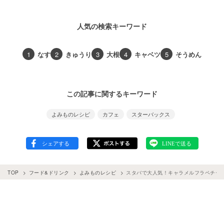
人気の検索キーワード
1
なす
2
きゅうり
3
大根
4
キャベツ
5
そうめん
この記事に関するキーワード
よみものレシピ
カフェ
スターバックス
TOP
フード&ドリンク
よみものレシピ
スタバで大人気！キャラメルフラペチー