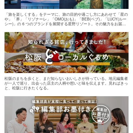
「旅を楽しくする」をテーマに、旅の目的や過ごし方にあわせて「星の
や」「界」「リゾナーレ」「OMO(おも)」「BEB(ベブ)」「LUCY(ルー
シー)」の 6 つのブランドを展開する星野リゾート。その魅力をお届け
する旅の連載。次の旅先探しのヒントにいかがですか？
松阪のまちを歩くと、まだ知らないおいしさが待っている。地元編集者
が一人で巡り、出会った店主の人柄や想いと味を伝えます。見ればきっ
と、松阪に行きたくなる。