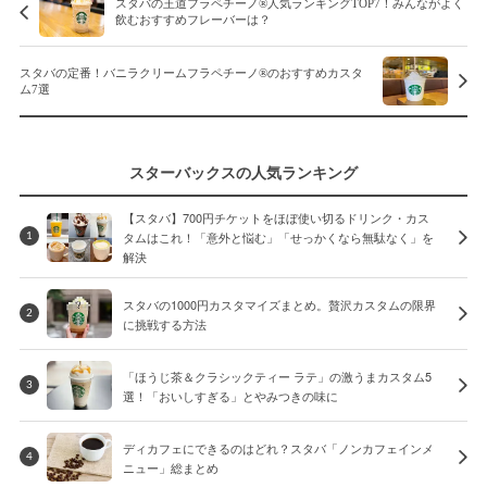
スタバの王道フラペチーノ®人気ランキングTOP7！みんながよく
飲むおすすめフレーバーは？
スタバの定番！バニラクリームフラペチーノ®のおすすめカスタ
ム7選
スターバックスの人気ランキング
【スタバ】700円チケットをほぼ使い切るドリンク・カス
タムはこれ！「意外と悩む」「せっかくなら無駄なく」を
1
解決
スタバの1000円カスタマイズまとめ。贅沢カスタムの限界
2
に挑戦する方法
「ほうじ茶＆クラシックティー ラテ」の激うまカスタム5
3
選！「おいしすぎる」とやみつきの味に
ディカフェにできるのはどれ？スタバ「ノンカフェインメ
4
ニュー」総まとめ