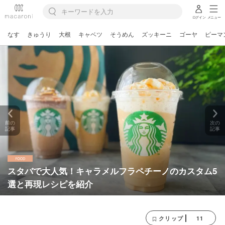
ログイン
メニュー
なす
きゅうり
大根
キャベツ
そうめん
ズッキーニ
ゴーヤ
ピーマ
前の
次の
記事
記事
スタバで大人気！キャラメルフラペチーノのカスタム5
選と再現レシピを紹介
11
クリップ