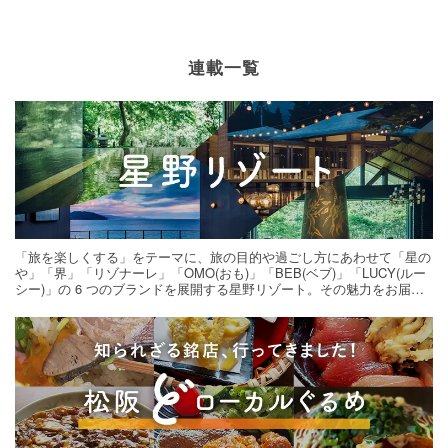
連載一覧
「旅を楽しくする」をテーマに、旅の目的や過ごし方にあわせて「星の
や」「界」「リゾナーレ」「OMO(おも)」「BEB(ベブ)」「LUCY(ルー
シー)」の 6 つのブランドを展開する星野リゾート。その魅力をお届け
する旅の連載。次の旅先探しのヒントにいかがですか？