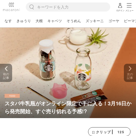
ログイン
メニュー
なす
きゅうり
大根
キャベツ
そうめん
ズッキーニ
ゴーヤ
ピーマ
前の
次の
記事
記事
スタバ牛乳瓶がオンライン限定で手に入る！3月16日か
ら発売開始、すぐ売り切れる予感!?
125
クリップ