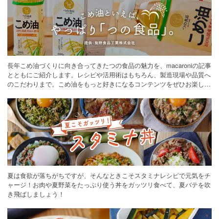
長年こめ油づくりに向き合ってきたつの食品の魅力を、macaroniの記事
とともにご紹介します。レシピや活用術はもちろん、製造現場や品質へ
のこだわりまで。こめ油をもっと好きになるコンテンツをぜひお楽しみ
ください。
夏は食欲が落ちがちですが、そんなときこそスタミナレシピで元気をチ
ャージ！お肉や夏野菜をたっぷり使う丼をガッツリ食べて、夏バテを吹
き飛ばしましょう！