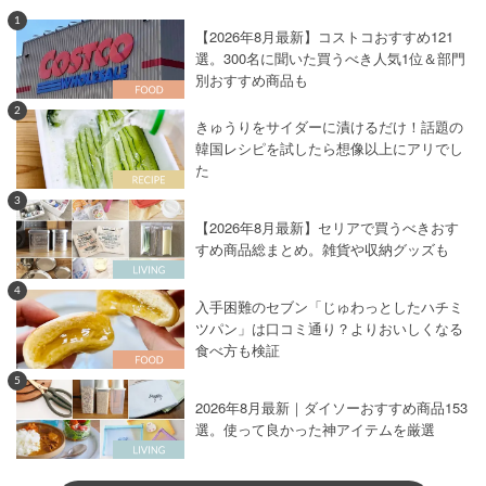
1
【2026年8月最新】コストコおすすめ121
選。300名に聞いた買うべき人気1位＆部門
別おすすめ商品も
2
きゅうりをサイダーに漬けるだけ！話題の
韓国レシピを試したら想像以上にアリでし
た
3
【2026年8月最新】セリアで買うべきおす
すめ商品総まとめ。雑貨や収納グッズも
4
入手困難のセブン「じゅわっとしたハチミ
ツパン」は口コミ通り？よりおいしくなる
食べ方も検証
5
2026年8月最新｜ダイソーおすすめ商品153
選。使って良かった神アイテムを厳選