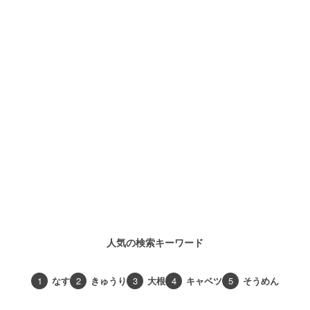
人気の検索キーワード
1
なす
2
きゅうり
3
大根
4
キャベツ
5
そうめん