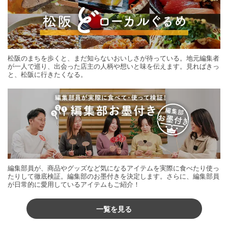
松阪のまちを歩くと、まだ知らないおいしさが待っている。地元編集者
が一人で巡り、出会った店主の人柄や想いと味を伝えます。見ればきっ
と、松阪に行きたくなる。
編集部員が、商品やグッズなど気になるアイテムを実際に食べたり使っ
たりして徹底検証。編集部のお墨付きを決定します。さらに、編集部員
が日常的に愛用しているアイテムもご紹介！
一覧を見る