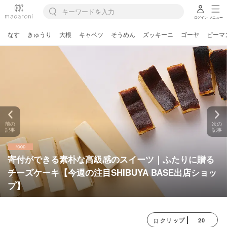
ログイン
メニュー
なす
きゅうり
大根
キャベツ
そうめん
ズッキーニ
ゴーヤ
ピーマ
前の
次の
記事
記事
寄付ができる素朴な高級感のスイーツ｜ふたりに贈る
チーズケーキ【今週の注目SHIBUYA BASE出店ショッ
プ】
20
クリップ