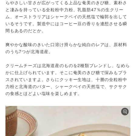
らやさしい甘さが広がってくる上品な奄美のきび糖、素朴さ
と凄みを持っている全粒粉中力粉、乳脂肪47％の生クリー
ム、オーストラリアはシャークベイの天然塩で輪郭を出して
いるそうです。製造中にはコーヒー豆の香りを連想させる瞬
間もあるのだとか。
爽やかな酸味のきいた口溶け滑らかな純白のレアは、原材料
のうち7つが北海道産。
クリームチーズは北海道産のものを2種類ブレンドし、なめら
かに仕上げられています。そこに奄美のきび糖で深みもプラ
スされていますよ。さらにクッキー生地は、十勝の全粒粉中
力粉と北海道のバター、シャークベイの天然塩で、サクサク
の食感とほどよい塩味を楽しめます。