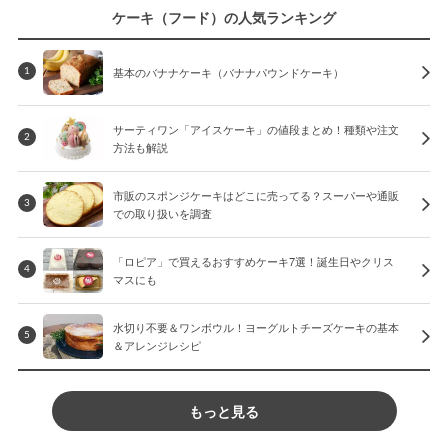
ケーキ（フード）の人気ランキング
基本のバナナケーキ（バナナパウンドケーキ）
1
サーティワン「アイスケーキ」の値段まとめ！種類や注文
2
方法も解説
市販のスポンジケーキはどこに売ってる？スーパーや通販
3
での取り扱いを調査
「ロピア」で買えるおすすめケーキ7選！誕生日やクリス
4
マスにも
水切り不要＆ワンボウル！ヨーグルトチーズケーキの基本
5
＆アレンジレシピ
もっと見る