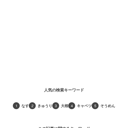
人気の検索キーワード
1
なす
2
きゅうり
3
大根
4
キャベツ
5
そうめん