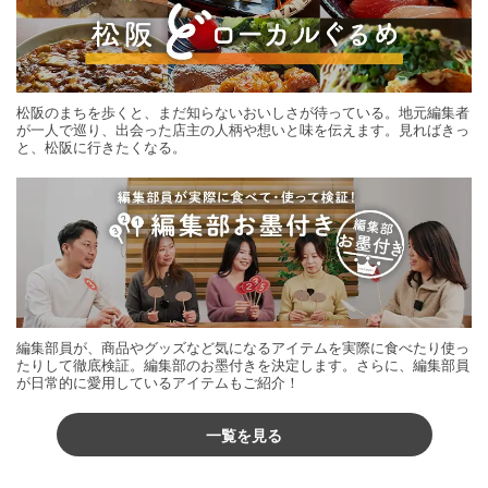
松阪のまちを歩くと、まだ知らないおいしさが待っている。地元編集者
が一人で巡り、出会った店主の人柄や想いと味を伝えます。見ればきっ
と、松阪に行きたくなる。
編集部員が、商品やグッズなど気になるアイテムを実際に食べたり使っ
たりして徹底検証。編集部のお墨付きを決定します。さらに、編集部員
が日常的に愛用しているアイテムもご紹介！
一覧を見る