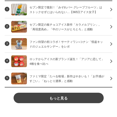
セブン限定で復刻！「みぞれバー グレープフルーツ」は
1
ストックせずにはいられない…【365日アイス女子】
セブン限定の板チョコアイス新作「カラメルプリン」。
2
「再現度高め」「中のソースがとろとろ」と感動
ファン待望の初コラボ！サーティワン×コナン「怪盗キッ
3
ドのジュエルサンデー」をレポ
ロッテからアイスの新ブランド誕生！「アジアに恋して」
4
4種を食べ比べ
ファミマ限定「たべる牧場」新作はやきいも！「お芋感が
5
すごい」「ねっとり濃厚」と感動
もっと見る