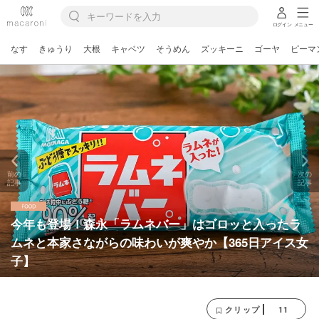
ログイン
メニュー
なす
きゅうり
大根
キャベツ
そうめん
ズッキーニ
ゴーヤ
ピーマ
前の
次の
記事
記事
今年も登場！森永「ラムネバー」はゴロッと入ったラ
ムネと本家さながらの味わいが爽やか【365日アイス女
子】
11
クリップ