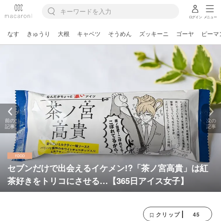
ログイン
メニュー
なす
きゅうり
大根
キャベツ
そうめん
ズッキーニ
ゴーヤ
ピーマ
前の
次の
記事
記事
セブンだけで出会えるイケメン!?「茶ノ宮高貴」は紅
茶好きをトリコにさせる…【365日アイス女子】
45
クリップ