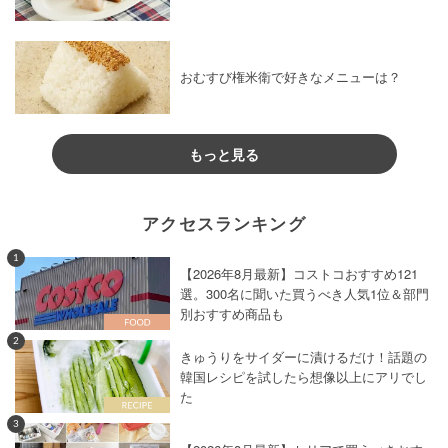
おむすび権米衛で好きなメニューは？
もっと見る
アクセスランキング
1
【2026年8月最新】コストコおすすめ121
選。300名に聞いた買うべき人気1位＆部門
別おすすめ商品も
2
きゅうりをサイダーに漬けるだけ！話題の
韓国レシピを試したら想像以上にアリでし
た
3