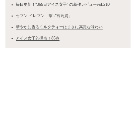
毎日更新！“365日アイス女子” の新作レビューvol.210
セブン-イレブン「茶ノ宮高貴」
華やかに香るミルクティーはまさに高貴な味わい
アイス女子的採点！85点