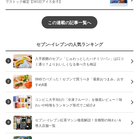
でストック確定【365日アイス女子】
この連載の記事一覧へ
セブン-イレブンの人気ランキング
入手困難のセブン「じゅわっとしたハチミツパン」は口コ
1
ミ通り？よりおいしくなる食べ方も検証
SNSでバズった！セブンで買うべき「最新おつまみ」おす
2
すめ8選
コンビニ大手3社の「冷凍フルーツ」を徹底レビュー！味
3
わいや特徴をランキング形式でご紹介♪
セブン-イレブン紅茶マシン徹底解説！全種類の味わい＆
4
導入店舗一覧