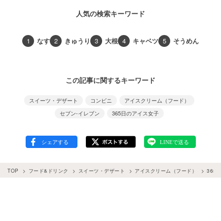
人気の検索キーワード
1
なす
2
きゅうり
3
大根
4
キャベツ
5
そうめん
この記事に関するキーワード
スイーツ・デザート
コンビニ
アイスクリーム（フード）
セブン-イレブン
365日のアイス女子
TOP
フード&ドリンク
スイーツ・デザート
アイスクリーム（フード）
365