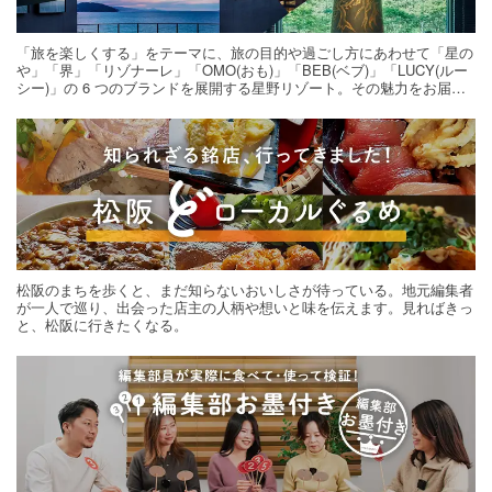
「旅を楽しくする」をテーマに、旅の目的や過ごし方にあわせて「星の
や」「界」「リゾナーレ」「OMO(おも)」「BEB(ベブ)」「LUCY(ルー
シー)」の 6 つのブランドを展開する星野リゾート。その魅力をお届け
する旅の連載。次の旅先探しのヒントにいかがですか？
松阪のまちを歩くと、まだ知らないおいしさが待っている。地元編集者
が一人で巡り、出会った店主の人柄や想いと味を伝えます。見ればきっ
と、松阪に行きたくなる。