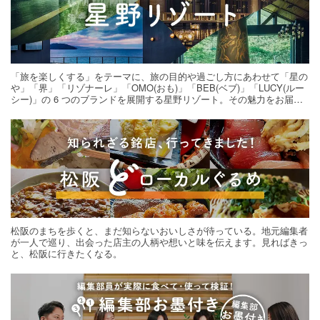
「旅を楽しくする」をテーマに、旅の目的や過ごし方にあわせて「星の
や」「界」「リゾナーレ」「OMO(おも)」「BEB(ベブ)」「LUCY(ルー
シー)」の 6 つのブランドを展開する星野リゾート。その魅力をお届け
する旅の連載。次の旅先探しのヒントにいかがですか？
松阪のまちを歩くと、まだ知らないおいしさが待っている。地元編集者
が一人で巡り、出会った店主の人柄や想いと味を伝えます。見ればきっ
と、松阪に行きたくなる。