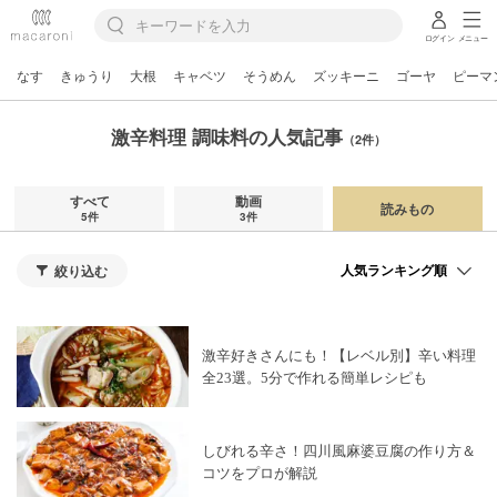
ログイン
メニュー
なす
きゅうり
大根
キャベツ
そうめん
ズッキーニ
ゴーヤ
ピーマ
激辛料理 調味料の人気記事
（2件）
すべて
動画
読みもの
5件
3件
絞り込む
激辛好きさんにも！【レベル別】辛い料理
全23選。5分で作れる簡単レシピも
しびれる辛さ！四川風麻婆豆腐の作り方＆
コツをプロが解説