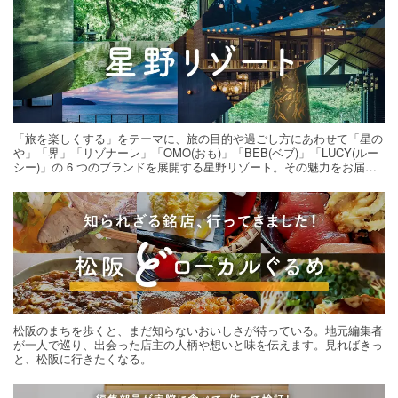
「旅を楽しくする」をテーマに、旅の目的や過ごし方にあわせて「星の
や」「界」「リゾナーレ」「OMO(おも)」「BEB(ベブ)」「LUCY(ルー
シー)」の 6 つのブランドを展開する星野リゾート。その魅力をお届け
する旅の連載。次の旅先探しのヒントにいかがですか？
松阪のまちを歩くと、まだ知らないおいしさが待っている。地元編集者
が一人で巡り、出会った店主の人柄や想いと味を伝えます。見ればきっ
と、松阪に行きたくなる。