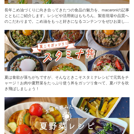
長年こめ油づくりに向き合ってきたつの食品の魅力を、macaroniの記事
とともにご紹介します。レシピや活用術はもちろん、製造現場や品質へ
のこだわりまで。こめ油をもっと好きになるコンテンツをぜひお楽しみ
ください。
夏は食欲が落ちがちですが、そんなときこそスタミナレシピで元気をチ
ャージ！お肉や夏野菜をたっぷり使う丼をガッツリ食べて、夏バテを吹
き飛ばしましょう！