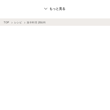
調味料
×
簡単レシピ
調味料
×
甘酒
調味料
×
レモン
もっと見る
調味料
×
作り置き
調味料
×
バジル
調味料
×
パプリカ
調味料
×
タイ料理
調味料
×
山椒
TOP
レシピ
激辛料理 調味料
調味料
×
玉ねぎ