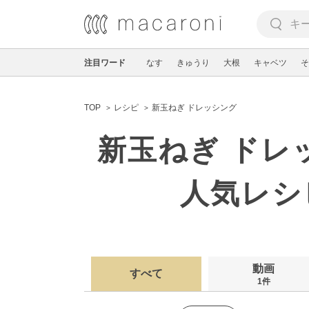
注目ワード
なす
きゅうり
大根
キャベツ
そ
TOP
レシピ
新玉ねぎ ドレッシング
新玉ねぎ ドレ
人気レシ
動画
すべて
1件