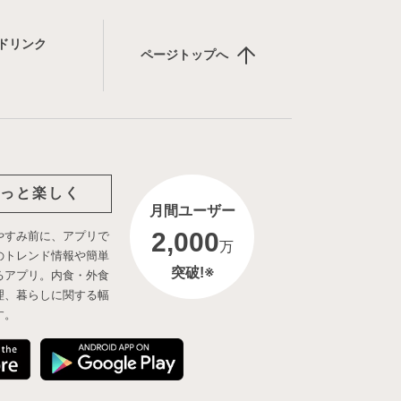
ドリンク
ページトップへ
っと楽しく
月間ユーザー
2,000
やすみ前に、アプリで
万
のトレンド情報や簡単
突破!※
るアプリ。内食・外食
理、暮らしに関する幅
す。