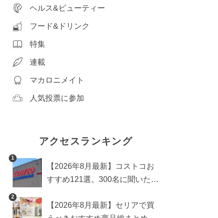
ヘルス&ビューティー
フード&ドリンク
特集
連載
マカロニメイト
人気投票に参加
アクセスランキング
1
【2026年8月最新】コストコお
すすめ121選。300名に聞いた買
うべき人気1位＆部門別おすす
2
【2026年8月最新】セリアで買
め商品も