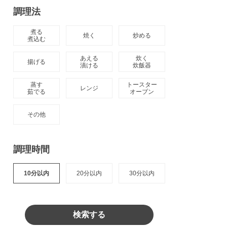
調理法
煮る

焼く
炒める
煮込む
あえる

炊く

揚げる
漬ける
炊飯器
蒸す

トースター

レンジ
茹でる
オーブン
その他
調理時間
10分以内
20分以内
30分以内
検索する