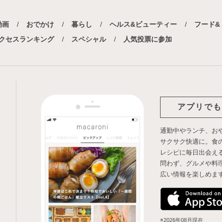
動画
おでかけ
暮らし
ヘルス&ビューティー
フード&
クセスランキング
スペシャル
人気投票に参加
アプリでも
通勤中やランチ、お
サクサク快適に。食
レシピに毎日出会え
問わず、グルメや料
広い情報を楽しめま
※2026年08月現在