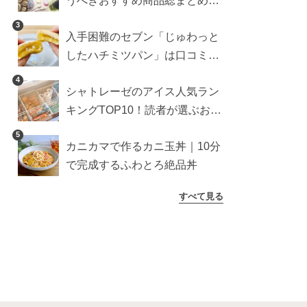
うべきおすすめ商品総まとめ。
雑貨や収納グッズも
3
入手困難のセブン「じゅわっと
したハチミツパン」は口コミ通
り？よりおいしくなる食べ方も
4
シャトレーゼのアイス人気ラン
検証
キングTOP10！読者が選ぶおす
すめ商品は？
5
カニカマで作るカニ玉丼｜10分
で完成するふわとろ絶品丼
すべて見る