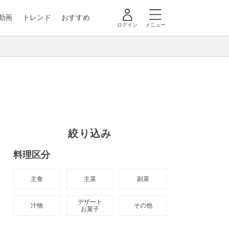
動画
トレンド
おすすめ
ログイン
メニュー
絞り込み
料理区分
主食
主菜
副菜
デザート

汁物
その他
お菓子