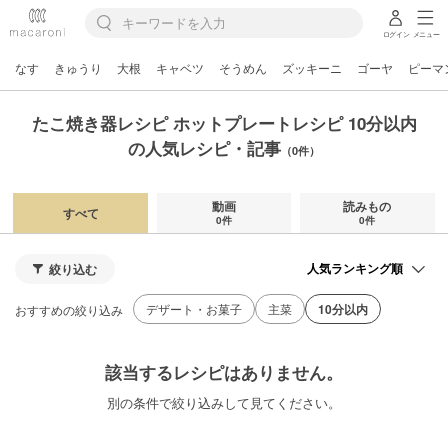
ログイン
メニュー
なす
きゅうり
大根
キャベツ
そうめん
ズッキーニ
ゴーヤ
ピーマ
たこ焼き器レシピ ホットプレートレシピ 10分以内
の人気レシピ・記事
（0件）
動画
読みもの
すべて
0件
0件
絞り込む
デザート・お菓子
主菜
10分以内
おすすめの絞り込み
該当するレシピはありません。
別の条件で絞り込みして見てください。