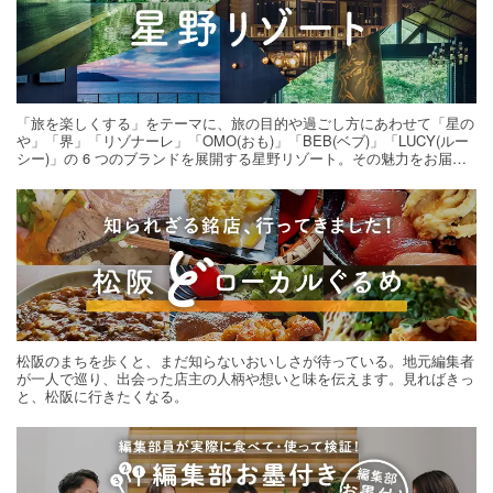
「旅を楽しくする」をテーマに、旅の目的や過ごし方にあわせて「星の
や」「界」「リゾナーレ」「OMO(おも)」「BEB(ベブ)」「LUCY(ルー
シー)」の 6 つのブランドを展開する星野リゾート。その魅力をお届け
する旅の連載。次の旅先探しのヒントにいかがですか？
松阪のまちを歩くと、まだ知らないおいしさが待っている。地元編集者
が一人で巡り、出会った店主の人柄や想いと味を伝えます。見ればきっ
と、松阪に行きたくなる。