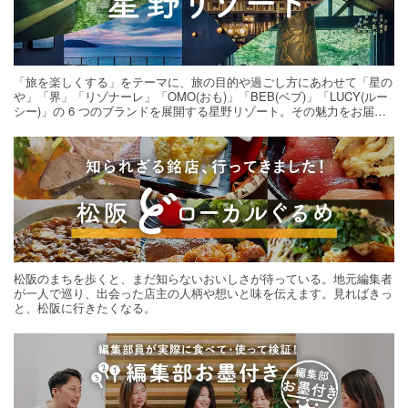
「旅を楽しくする」をテーマに、旅の目的や過ごし方にあわせて「星の
や」「界」「リゾナーレ」「OMO(おも)」「BEB(ベブ)」「LUCY(ルー
シー)」の 6 つのブランドを展開する星野リゾート。その魅力をお届け
する旅の連載。次の旅先探しのヒントにいかがですか？
松阪のまちを歩くと、まだ知らないおいしさが待っている。地元編集者
が一人で巡り、出会った店主の人柄や想いと味を伝えます。見ればきっ
と、松阪に行きたくなる。