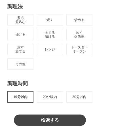
調理法
煮る

焼く
炒める
煮込む
あえる

炊く

揚げる
漬ける
炊飯器
蒸す

トースター

レンジ
茹でる
オーブン
その他
調理時間
10分以内
20分以内
30分以内
検索する