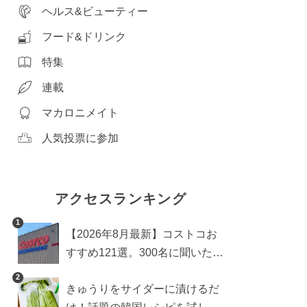
ヘルス&ビューティー
フード&ドリンク
特集
連載
マカロニメイト
人気投票に参加
アクセスランキング
1
【2026年8月最新】コストコお
すすめ121選。300名に聞いた買
うべき人気1位＆部門別おすす
2
きゅうりをサイダーに漬けるだ
め商品も