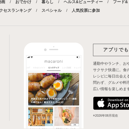
動画
おでかけ
暮らし
ヘルス&ビューティー
フード&
クセスランキング
スペシャル
人気投票に参加
アプリでも
通勤中やランチ、お
サクサク快適に。食
レシピに毎日出会え
問わず、グルメや料
広い情報を楽しめま
※2026年08月現在