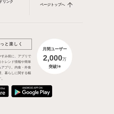
ドリンク
ページトップへ
っと楽しく
月間ユーザー
2,000
やすみ前に、アプリで
万
のトレンド情報や簡単
突破!※
るアプリ。内食・外食
理、暮らしに関する幅
す。