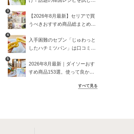
け！話題の韓国レシピを試した
ら想像以上にアリでした
3
【2026年8月最新】セリアで買
うべきおすすめ商品総まとめ。
雑貨や収納グッズも
4
入手困難のセブン「じゅわっと
したハチミツパン」は口コミ通
り？よりおいしくなる食べ方も
5
2026年8月最新｜ダイソーおす
検証
すめ商品153選。使って良かっ
た神アイテムを厳選
すべて見る