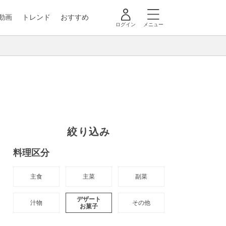
動画
トレンド
おすすめ
ログイン
メニュー
絞り込み
料理区分
主食
主菜
副菜
デザート

汁物
その他
お菓子