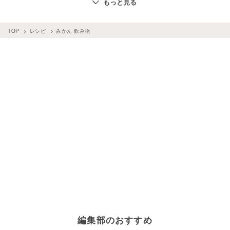
もっと見る
飲み物
×
チョコレート
みかん
×
牛乳
飲み物
×
バナナ
飲み物
×
ミント
TOP
レシピ
みかん 飲み物
飲み物
×
シナモンパウダー
飲み物
×
しょうが
編集部のおすすめ