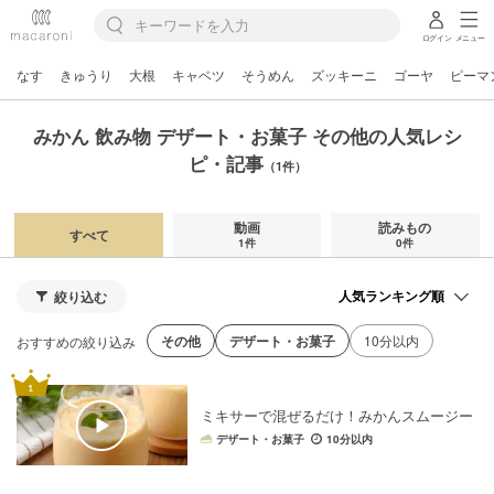
ログイン
メニュー
なす
きゅうり
大根
キャベツ
そうめん
ズッキーニ
ゴーヤ
ピーマ
みかん 飲み物 デザート・お菓子 その他の人気レシ
ピ・記事
（1件）
動画
読みもの
すべて
1件
0件
絞り込む
その他
デザート・お菓子
10分以内
おすすめの絞り込み
ミキサーで混ぜるだけ！みかんスムージー
デザート・お菓子
10分以内