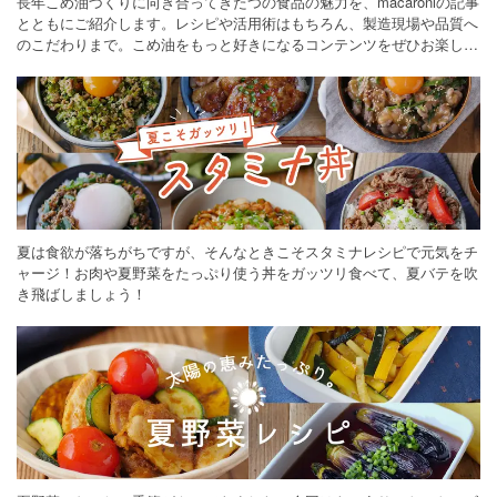
長年こめ油づくりに向き合ってきたつの食品の魅力を、macaroniの記事
とともにご紹介します。レシピや活用術はもちろん、製造現場や品質へ
のこだわりまで。こめ油をもっと好きになるコンテンツをぜひお楽しみ
ください。
夏は食欲が落ちがちですが、そんなときこそスタミナレシピで元気をチ
ャージ！お肉や夏野菜をたっぷり使う丼をガッツリ食べて、夏バテを吹
き飛ばしましょう！