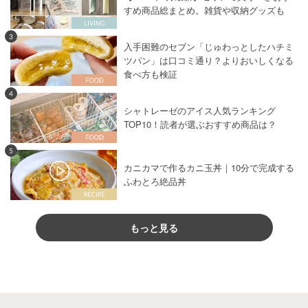
すめ商品総まとめ。雑貨や収納グッズも
3
入手困難のセブン「じゅわっとしたハチミ
ツパン」は口コミ通り？よりおいしくなる
食べ方も検証
4
シャトレーゼのアイス人気ランキング
TOP10！読者が選ぶおすすめ商品は？
5
カニカマで作るカニ玉丼｜10分で完成する
ふわとろ絶品丼
もっと見る