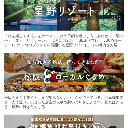
「旅を楽しくする」をテーマに、旅の目的や過ごし方にあわせて「星の
や」「界」「リゾナーレ」「OMO(おも)」「BEB(ベブ)」「LUCY(ルー
シー)」の 6 つのブランドを展開する星野リゾート。その魅力をお届け
する旅の連載。次の旅先探しのヒントにいかがですか？
松阪のまちを歩くと、まだ知らないおいしさが待っている。地元編集者
が一人で巡り、出会った店主の人柄や想いと味を伝えます。見ればきっ
と、松阪に行きたくなる。