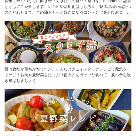
長年こめ油づくりに向き合ってきたつの食品の魅力を、macaroniの記事
とともにご紹介します。レシピや活用術はもちろん、製造現場や品質へ
のこだわりまで。こめ油をもっと好きになるコンテンツをぜひお楽しみ
ください。
夏は食欲が落ちがちですが、そんなときこそスタミナレシピで元気をチ
ャージ！お肉や夏野菜をたっぷり使う丼をガッツリ食べて、夏バテを吹
き飛ばしましょう！