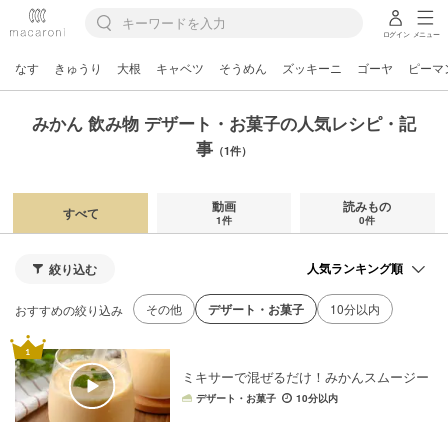
ログイン
メニュー
なす
きゅうり
大根
キャベツ
そうめん
ズッキーニ
ゴーヤ
ピーマ
みかん 飲み物 デザート・お菓子の人気レシピ・記
事
（1件）
動画
読みもの
すべて
1件
0件
絞り込む
その他
デザート・お菓子
10分以内
おすすめの絞り込み
ミキサーで混ぜるだけ！みかんスムージー
デザート・お菓子
10分以内