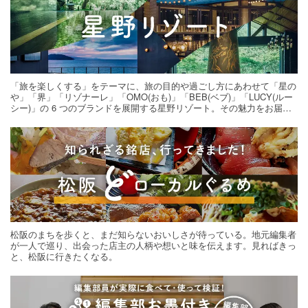
「旅を楽しくする」をテーマに、旅の目的や過ごし方にあわせて「星の
や」「界」「リゾナーレ」「OMO(おも)」「BEB(ベブ)」「LUCY(ルー
シー)」の 6 つのブランドを展開する星野リゾート。その魅力をお届け
する旅の連載。次の旅先探しのヒントにいかがですか？
松阪のまちを歩くと、まだ知らないおいしさが待っている。地元編集者
が一人で巡り、出会った店主の人柄や想いと味を伝えます。見ればきっ
と、松阪に行きたくなる。