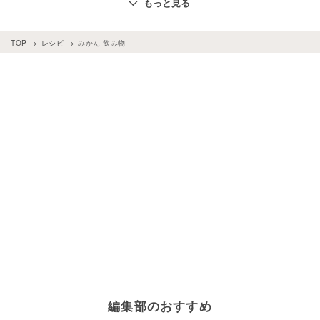
もっと見る
飲み物
×
チョコレート
みかん
×
牛乳
飲み物
×
バナナ
飲み物
×
ミント
TOP
レシピ
みかん 飲み物
飲み物
×
シナモンパウダー
飲み物
×
しょうが
編集部のおすすめ