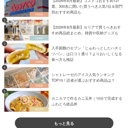
【2026年8月最新】コストコおすすめ121
選。300名に聞いた買うべき人気1位＆部門
別おすすめ商品も
2
【2026年8月最新】セリアで買うべきおす
すめ商品総まとめ。雑貨や収納グッズも
3
入手困難のセブン「じゅわっとしたハチミ
ツパン」は口コミ通り？よりおいしくなる
食べ方も検証
4
シャトレーゼのアイス人気ランキング
TOP10！読者が選ぶおすすめ商品は？
5
カニカマで作るカニ玉丼｜10分で完成する
ふわとろ絶品丼
もっと見る