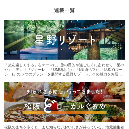
連載一覧
「旅を楽しくする」をテーマに、旅の目的や過ごし方にあわせて「星の
や」「界」「リゾナーレ」「OMO(おも)」「BEB(ベブ)」「LUCY(ルー
シー)」の 6 つのブランドを展開する星野リゾート。その魅力をお届け
する旅の連載。次の旅先探しのヒントにいかがですか？
松阪のまちを歩くと、まだ知らないおいしさが待っている。地元編集者