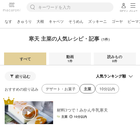
ログイン
メニュー
なす
きゅうり
大根
キャベツ
そうめん
ズッキーニ
ゴーヤ
ピーマ
寒天 主菜の人気レシピ・記事
（1件）
動画
読みもの
すべて
1件
0件
絞り込む
デザート・お菓子
主菜
10分以内
おすすめの絞り込み
材料3つで！みかん牛乳寒天
主菜
10分以内