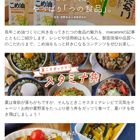
長年こめ油づくりに向き合ってきたつの食品の魅力を、macaroniの記事
とともにご紹介します。レシピや活用術はもちろん、製造現場や品質へ
のこだわりまで。こめ油をもっと好きになるコンテンツをぜひお楽しみ
ください。
夏は食欲が落ちがちですが、そんなときこそスタミナレシピで元気をチ
ャージ！お肉や夏野菜をたっぷり使う丼をガッツリ食べて、夏バテを吹
き飛ばしましょう！