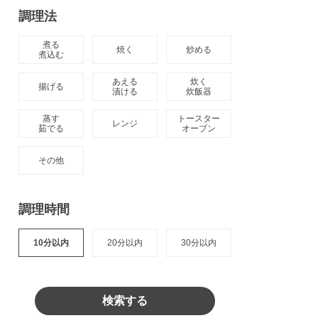
調理法
煮る

焼く
炒める
煮込む
あえる

炊く

揚げる
漬ける
炊飯器
蒸す

トースター

レンジ
茹でる
オーブン
その他
調理時間
10分以内
20分以内
30分以内
検索する