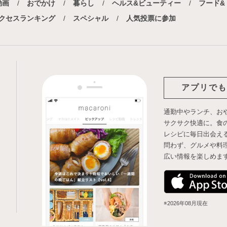
動画
おでかけ
暮らし
ヘルス&ビューティー
フード&
クセスランキング
スペシャル
人気投票に参加
アプリでも
通勤中やランチ、お
サクサク快適に。食
レシピに毎日出会え
問わず、グルメや料
広い情報を楽しめま
※2026年08月現在