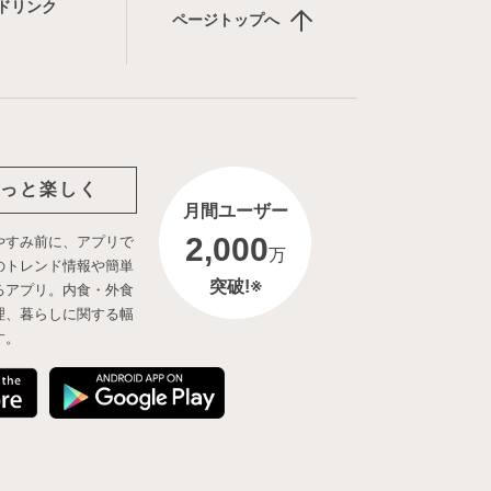
ドリンク
ページトップへ
っと楽しく
月間ユーザー
2,000
やすみ前に、アプリで
万
のトレンド情報や簡単
突破!※
るアプリ。内食・外食
理、暮らしに関する幅
す。