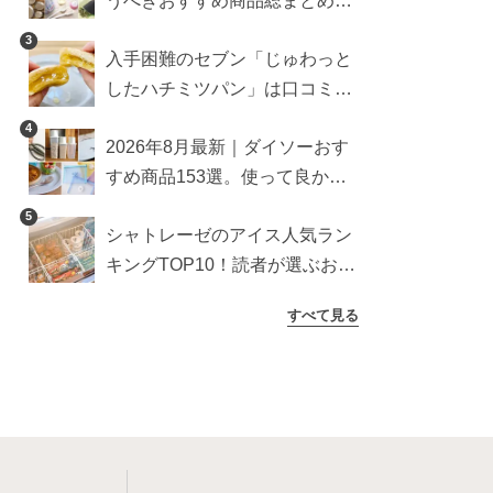
うべきおすすめ商品総まとめ。
雑貨や収納グッズも
3
入手困難のセブン「じゅわっと
したハチミツパン」は口コミ通
り？よりおいしくなる食べ方も
4
2026年8月最新｜ダイソーおす
検証
すめ商品153選。使って良かっ
た神アイテムを厳選
5
シャトレーゼのアイス人気ラン
キングTOP10！読者が選ぶおす
すめ商品は？
すべて見る