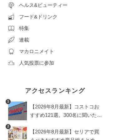
ヘルス&ビューティー
フード&ドリンク
特集
連載
マカロニメイト
人気投票に参加
アクセスランキング
1
【2026年8月最新】コストコお
すすめ121選。300名に聞いた買
うべき人気1位＆部門別おすす
2
【2026年8月最新】セリアで買
め商品も