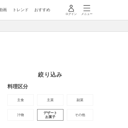
動画
トレンド
おすすめ
ログイン
メニュー
絞り込み
料理区分
主食
主菜
副菜
デザート

汁物
その他
お菓子