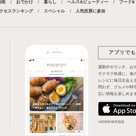
動画
おでかけ
暮らし
ヘルス&ビューティー
フード&
クセスランキング
スペシャル
人気投票に参加
アプリでも
通勤中やランチ、お
サクサク快適に。食
レシピに毎日出会え
問わず、グルメや料
広い情報を楽しめま
※2026年08月現在