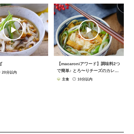
ば
【macaroniアワード】調味料2つ
で簡単♪ とろ〜りチーズのカレー
20分以内
そば
主食
10分以内