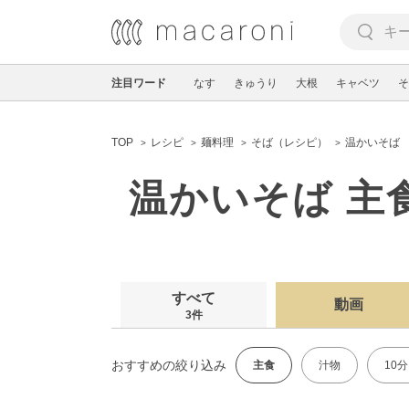
注目ワード
なす
きゅうり
大根
キャベツ
そ
TOP
レシピ
麺料理
そば（レシピ）
温かいそば
温かいそば 主
すべて
動画
3件
おすすめの絞り込み
主食
汁物
10