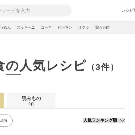
レシピ
うめん
ズッキーニ
ゴーヤ
ピーマン
オクラ
鶏もも肉
食の人気レシピ
（3件）
読みもの
0件
分以内