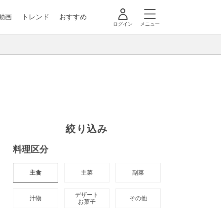
動画
トレンド
おすすめ
ログイン
メニュー
絞り込み
料理区分
主食
主菜
副菜
デザート

汁物
その他
お菓子