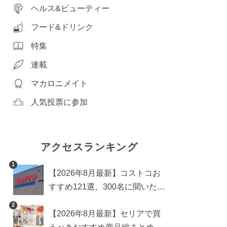
ヘルス&ビューティー
フード&ドリンク
特集
連載
マカロニメイト
人気投票に参加
アクセスランキング
1
【2026年8月最新】コストコお
すすめ121選。300名に聞いた買
うべき人気1位＆部門別おすす
2
【2026年8月最新】セリアで買
め商品も