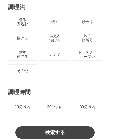
調理法
煮る

焼く
炒める
煮込む
あえる

炊く

揚げる
漬ける
炊飯器
蒸す

トースター

レンジ
茹でる
オーブン
その他
調理時間
10分以内
20分以内
30分以内
検索する