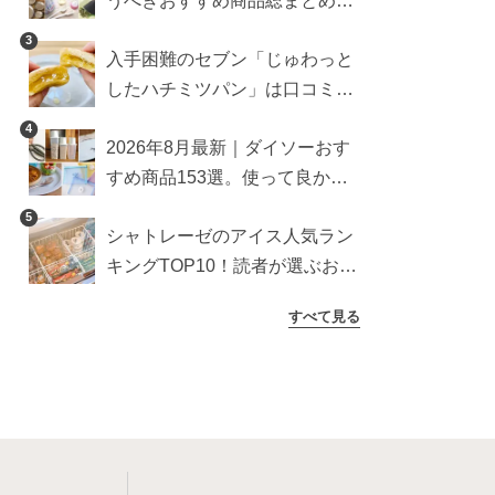
うべきおすすめ商品総まとめ。
雑貨や収納グッズも
3
入手困難のセブン「じゅわっと
したハチミツパン」は口コミ通
り？よりおいしくなる食べ方も
4
2026年8月最新｜ダイソーおす
検証
すめ商品153選。使って良かっ
た神アイテムを厳選
5
シャトレーゼのアイス人気ラン
キングTOP10！読者が選ぶおす
すめ商品は？
すべて見る