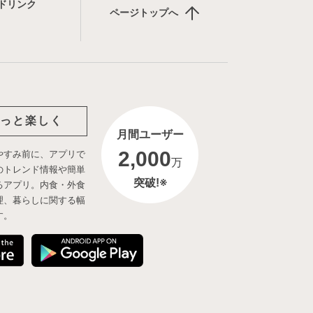
ドリンク
ページトップへ
っと楽しく
月間ユーザー
2,000
やすみ前に、アプリで
万
のトレンド情報や簡単
突破!※
るアプリ。内食・外食
理、暮らしに関する幅
す。