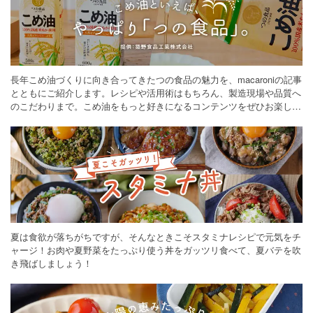
長年こめ油づくりに向き合ってきたつの食品の魅力を、macaroniの記事
とともにご紹介します。レシピや活用術はもちろん、製造現場や品質へ
のこだわりまで。こめ油をもっと好きになるコンテンツをぜひお楽しみ
ください。
夏は食欲が落ちがちですが、そんなときこそスタミナレシピで元気をチ
ャージ！お肉や夏野菜をたっぷり使う丼をガッツリ食べて、夏バテを吹
き飛ばしましょう！