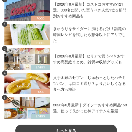
【2026年8月最新】コストコおすすめ121
選。300名に聞いた買うべき人気1位＆部門
別おすすめ商品も
2
きゅうりをサイダーに漬けるだけ！話題の
韓国レシピを試したら想像以上にアリでし
た
3
【2026年8月最新】セリアで買うべきおす
すめ商品総まとめ。雑貨や収納グッズも
4
入手困難のセブン「じゅわっとしたハチミ
ツパン」は口コミ通り？よりおいしくなる
食べ方も検証
5
2026年8月最新｜ダイソーおすすめ商品153
選。使って良かった神アイテムを厳選
もっと見る