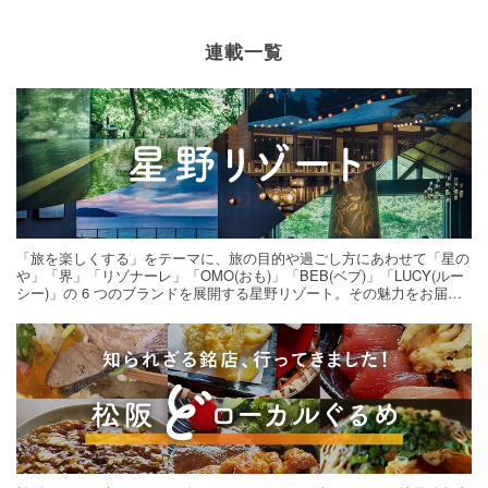
連載一覧
「旅を楽しくする」をテーマに、旅の目的や過ごし方にあわせて「星の
や」「界」「リゾナーレ」「OMO(おも)」「BEB(ベブ)」「LUCY(ルー
シー)」の 6 つのブランドを展開する星野リゾート。その魅力をお届け
する旅の連載。次の旅先探しのヒントにいかがですか？