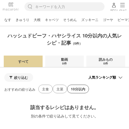
ログイン
メニュー
なす
きゅうり
大根
キャベツ
そうめん
ズッキーニ
ゴーヤ
ピーマ
ハッシュドビーフ・ハヤシライス 10分以内の人気レ
シピ・記事
（0件）
動画
読みもの
すべて
0件
0件
絞り込む
主食
主菜
10分以内
おすすめの絞り込み
該当するレシピはありません。
別の条件で絞り込みして見てください。