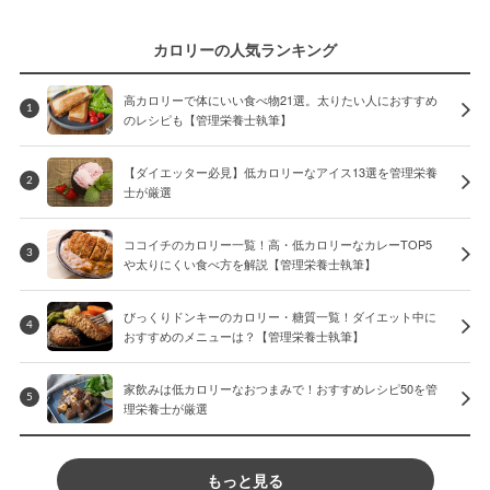
カロリーの人気ランキング
高カロリーで体にいい食べ物21選。太りたい人におすすめ
1
のレシピも【管理栄養士執筆】
【ダイエッター必見】低カロリーなアイス13選を管理栄養
2
士が厳選
ココイチのカロリー一覧！高・低カロリーなカレーTOP5
3
や太りにくい食べ方を解説【管理栄養士執筆】
びっくりドンキーのカロリー・糖質一覧！ダイエット中に
4
おすすめのメニューは？【管理栄養士執筆】
家飲みは低カロリーなおつまみで！おすすめレシピ50を管
5
理栄養士が厳選
もっと見る