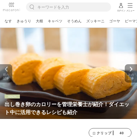
ログイン
メニュー
なす
きゅうり
大根
キャベツ
そうめん
ズッキーニ
ゴーヤ
ピーマ
前の
次の
記事
記事
出し巻き卵のカロリーを管理栄養士が紹介！ダイエッ
ト中に活用できるレシピも紹介
40
クリップ