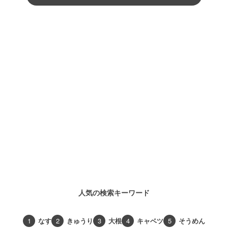
人気の検索キーワード
1
なす
2
きゅうり
3
大根
4
キャベツ
5
そうめん