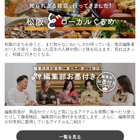
松阪のまちを歩くと、まだ知らないおいしさが待っている。地元編集者
が一人で巡り、出会った店主の人柄や想いと味を伝えます。見ればきっ
と、松阪に行きたくなる。
編集部員が、商品やグッズなど気になるアイテムを実際に食べたり使っ
たりして徹底検証。編集部のお墨付きを決定します。さらに、編集部員
が日常的に愛用しているアイテムもご紹介！
一覧を見る