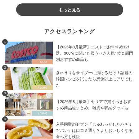
もっと見る
アクセスランキング
1
【2026年8月最新】コストコおすすめ121
選。300名に聞いた買うべき人気1位＆部門
別おすすめ商品も
2
きゅうりをサイダーに漬けるだけ！話題の
韓国レシピを試したら想像以上にアリでし
た
3
【2026年8月最新】セリアで買うべきおす
すめ商品総まとめ。雑貨や収納グッズも
4
入手困難のセブン「じゅわっとしたハチミ
ツパン」は口コミ通り？よりおいしくなる
食べ方も検証