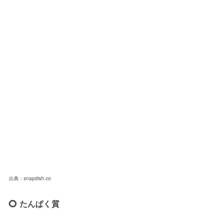
出典：snapdish.co
たんぱく質