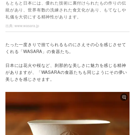
もともと日本には、優れた技術に裏付けられたもの作りの伝
統があり、世界有数の洗練された食文化があり、もてなしや
礼儀を大切にする精神性があります。
出典:
www.wasara.jp
たった一度きりで捨てられるものにさえその心を感じさせて
くれる「WASARA」の食器たち。

日本には花火や桜など、刹那的な美しさに魅力を感じる精神
がありますが、「WASARAの食器たちも同じようにその儚い
美しさを感じさせます。