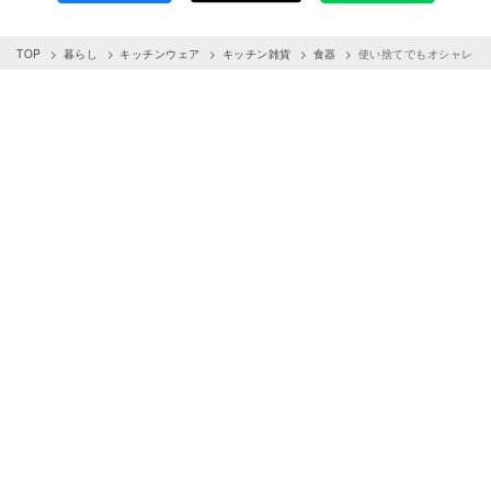
TOP
暮らし
キッチンウェア
キッチン雑貨
食器
使い捨てでもオシャレな食