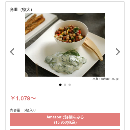
角皿（特大）
出典：rakuten.co.jp
￥1,078〜
内容量：6枚入り
Amazonで詳細をみる
¥15,950(税込)