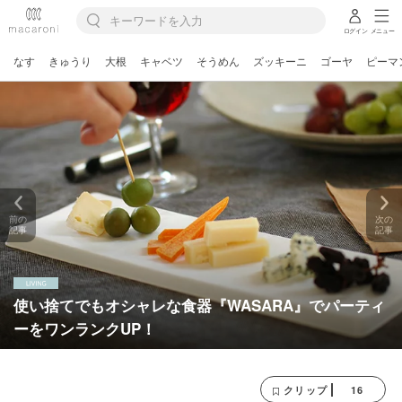
ログイン
メニュー
なす
きゅうり
大根
キャベツ
そうめん
ズッキーニ
ゴーヤ
ピーマ
前の
次の
記事
記事
使い捨てでもオシャレな食器『WASARA』でパーティ
ーをワンランクUP！
16
クリップ