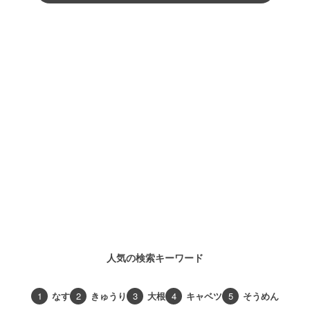
人気の検索キーワード
1
なす
2
きゅうり
3
大根
4
キャベツ
5
そうめん