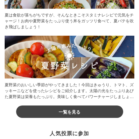
夏は食欲が落ちがちですが、そんなときこそスタミナレシピで元気をチ
ャージ！お肉や夏野菜をたっぷり使う丼をガッツリ食べて、夏バテを吹
き飛ばしましょう！
夏野菜のおいしい季節がやってきました！今回はきゅうり、トマト、ズ
ッキーニなどを使ったレシピをご紹介します。太陽の光をたっぷりあび
た夏野菜は栄養もたっぷり。美味しく食べてパワーチャージしましょう
♪
一覧を見る
人気投票に参加