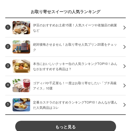
お取り寄せスイーツの人気ランキング
伊豆のおすすめお土産15選！人気スイーツや老舗店の銘菓
1
など
絶対後悔させません！お取り寄せ人気プリン20選をチェッ
2
ク
本当においしいクッキー缶の人気ランキングTOP10！みん
3
ながおすすめする商品は？
ゴディバや千疋屋も！一度はお取り寄せしたい「プチ高級
4
アイス」10選
定番カステラのおすすめランキングTOP10！みんなが選ん
5
だ人気商品はコレ
もっと見る