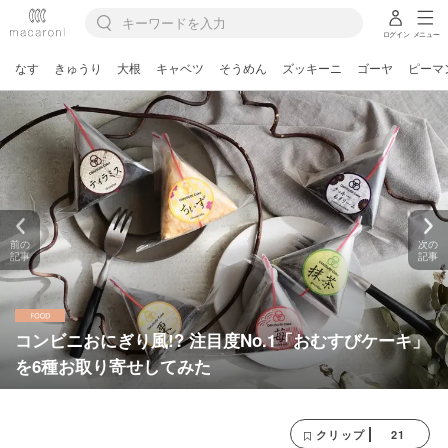
ログイン
メニュー
なす
きゅうり
大根
キャベツ
そうめん
ズッキーニ
ゴーヤ
ピーマ
前の
次の
記事
記事
コンビニおにぎり風!? 注目度No.1「おむすびケーキ」
を6種お取り寄せしてみた
21
クリップ