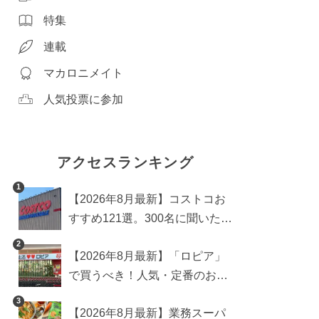
特集
連載
マカロニメイト
人気投票に参加
アクセスランキング
1
【2026年8月最新】コストコお
すすめ121選。300名に聞いた買
うべき人気1位＆部門別おすす
2
【2026年8月最新】「ロピア」
め商品も
で買うべき！人気・定番のおす
すめ商品総まとめ
3
【2026年8月最新】業務スーパ