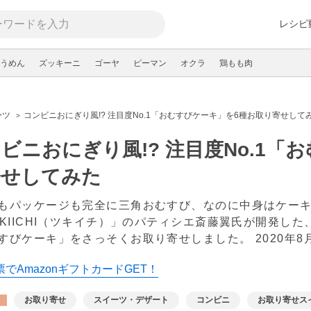
レシピ
うめん
ズッキーニ
ゴーヤ
ピーマン
オクラ
鶏もも肉
ーツ
コンビニおにぎり風!? 注目度No.1「おむすびケーキ」を6種お取り寄せして
ビニおにぎり風!? 注目度No.1「
寄せしてみた
もパッケージも完全に三角おむすび、なのに中身はケー
UKIICHI（ツキイチ）」のパティシエ斎藤翼氏が開発し
すびケーキ」をさっそくお取り寄せしました。
2020年8
でAmazonギフトカードGET！
お取り寄せ
スイーツ・デザート
コンビニ
お取り寄せス