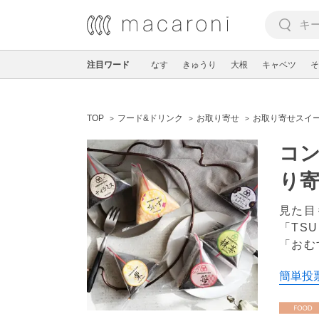
注目ワード
なす
きゅうり
大根
キャベツ
そ
TOP
フード&ドリンク
お取り寄せ
お取り寄せスイ
コン
り
見た目
「TS
「おむ
簡単投票