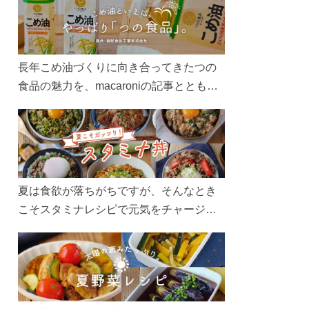
長年こめ油づくりに向き合ってきたつの
食品の魅力を、macaroniの記事とともに
ご紹介します。レシピや活用術はもちろ
ん、製造現場や品質へのこだわりまで。
こめ油をもっと好きになるコンテンツを
ぜひお楽しみください。
夏は食欲が落ちがちですが、そんなとき
こそスタミナレシピで元気をチャージ！
お肉や夏野菜をたっぷり使う丼をガッツ
リ食べて、夏バテを吹き飛ばしましょ
う！