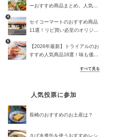
ーおすすめ商品まとめ。人気ラ
ンキング1位から定番アイテム
4
セイコーマートのおすすめ商品
まで
11選！リピ買い必至のオリジナ
ル商品を紹介
5
【2026年最新】トライアルのお
すすめ人気商品18選！味も価格
も満点の高コスパアイテム
すべて見る
人気投票に参加
長崎のおすすめのお土産は？
さば水煮缶を使うおすすめレシ