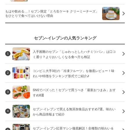
もはや飲める…！セブン限定「とろ生ケーキ クリーミーチーズ」
をひとりで食べてはいけない理由
セブン-イレブンの人気ランキング
入手困難のセブン「じゅわっとしたハチミツパン」は口コ
1
ミ通り？よりおいしくなる食べ方も検証
コンビニ大手3社の「冷凍フルーツ」を徹底レビュー！味
2
わいや特徴をランキング形式でご紹介♪
SNSでバズった！セブンで買うべき「最新おつまみ」おす
3
すめ8選
セブン-イレブンで買える無添加食品おすすめ7選。味わい
4
から商品情報まで紹介
セブン-イレブン紅茶マシン徹底解説！全種類の味わい＆