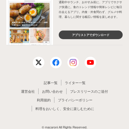
通勤中やランチ、おやすみ前に、アプリでサクサ
ク快適に。食のトレンド情報や簡単レシピに毎日
出会えるアプリ。内食・外食問わず、グルメや料
理、暮らしに関する幅広い情報を楽しめます。
アプリストアでダウンロード
記事一覧
ライター一覧
運営会社
お問い合わせ
プレスリリースのご送付
利用規約
プライバシーポリシー
料理をおいしく、安全に楽しむために
© macaroni All Rights Reserved.