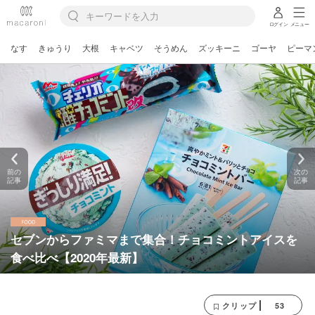
ログイン
メニュー
なす
きゅうり
大根
キャベツ
そうめん
ズッキーニ
ゴーヤ
ピーマ
前の
次の
記事
記事
セブンからファミマまで集合！チョコミントアイスを
食べ比べ【2020年最新】
53
クリップ