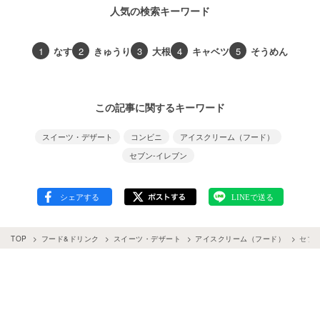
人気の検索キーワード
1
なす
2
きゅうり
3
大根
4
キャベツ
5
そうめん
この記事に関するキーワード
スイーツ・デザート
コンビニ
アイスクリーム（フード）
セブン-イレブン
TOP
フード&ドリンク
スイーツ・デザート
アイスクリーム（フード）
セブ