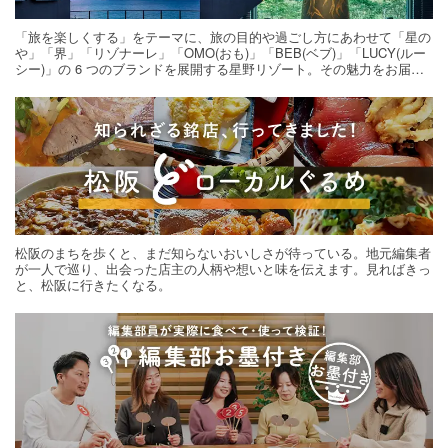
「旅を楽しくする」をテーマに、旅の目的や過ごし方にあわせて「星の
や」「界」「リゾナーレ」「OMO(おも)」「BEB(ベブ)」「LUCY(ルー
シー)」の 6 つのブランドを展開する星野リゾート。その魅力をお届け
する旅の連載。次の旅先探しのヒントにいかがですか？
松阪のまちを歩くと、まだ知らないおいしさが待っている。地元編集者
が一人で巡り、出会った店主の人柄や想いと味を伝えます。見ればきっ
と、松阪に行きたくなる。