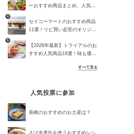
ーおすすめ商品まとめ。人気ラ
ンキング1位から定番アイテム
4
セイコーマートのおすすめ商品
まで
11選！リピ買い必至のオリジナ
ル商品を紹介
5
【2026年最新】トライアルのお
すすめ人気商品18選！味も価格
も満点の高コスパアイテム
すべて見る
人気投票に参加
長崎のおすすめのお土産は？
さば水煮缶を使うおすすめレシ