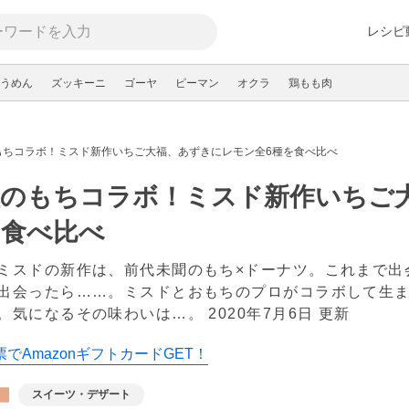
レシピ
うめん
ズッキーニ
ゴーヤ
ピーマン
オクラ
鶏もも肉
もちコラボ！ミスド新作いちご大福、あずきにレモン全6種を食べ比べ
極のもちコラボ！ミスド新作いちご
を食べ比べ
ミスドの新作は、前代未聞のもち×ドーナツ。これまで出
出会ったら……。ミスドとおもちのプロがコラボして生
。気になるその味わいは…。
2020年7月6日 更新
でAmazonギフトカードGET！
スイーツ・デザート