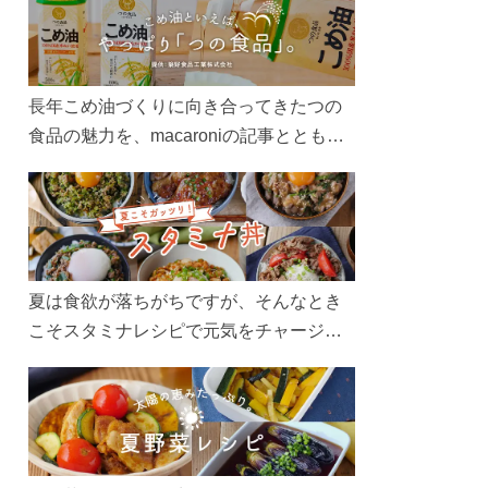
長年こめ油づくりに向き合ってきたつの
食品の魅力を、macaroniの記事とともに
ご紹介します。レシピや活用術はもちろ
ん、製造現場や品質へのこだわりまで。
こめ油をもっと好きになるコンテンツを
ぜひお楽しみください。
夏は食欲が落ちがちですが、そんなとき
こそスタミナレシピで元気をチャージ！
お肉や夏野菜をたっぷり使う丼をガッツ
リ食べて、夏バテを吹き飛ばしましょ
う！