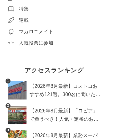
特集
連載
マカロニメイト
人気投票に参加
アクセスランキング
1
【2026年8月最新】コストコお
すすめ121選。300名に聞いた買
うべき人気1位＆部門別おすす
2
【2026年8月最新】「ロピア」
め商品も
で買うべき！人気・定番のおす
すめ商品総まとめ
3
【2026年8月最新】業務スーパ