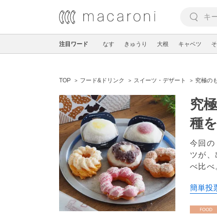
注目ワード
なす
きゅうり
大根
キャベツ
そ
TOP
フード&ドリンク
スイーツ・デザート
究極の
究
種
今回の
ツが、
べ比べ
簡単投票