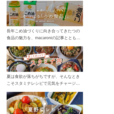
長年こめ油づくりに向き合ってきたつの
食品の魅力を、macaroniの記事とともに
ご紹介します。レシピや活用術はもちろ
ん、製造現場や品質へのこだわりまで。
こめ油をもっと好きになるコンテンツを
ぜひお楽しみください。
出典：rakuten.co.jp
夏は食欲が落ちがちですが、そんなとき
こそスタミナレシピで元気をチャージ！
お肉や夏野菜をたっぷり使う丼をガッツ
リ食べて、夏バテを吹き飛ばしましょ
う！