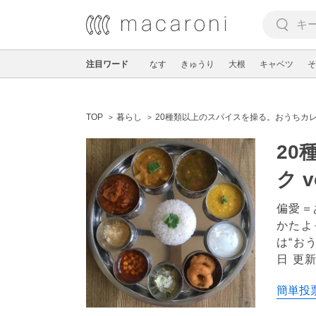
注目ワード
なす
きゅうり
大根
キャベツ
そ
TOP
暮らし
20種類以上のスパイスを操る。おうちカレー
20
ク v
偏愛＝
かたよ
は“お
日 更
簡単投票