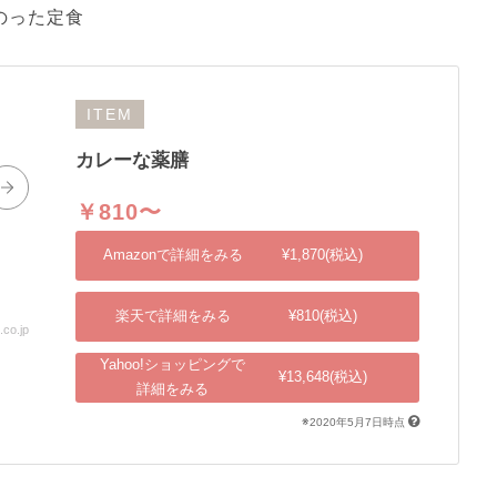
のった定食
ITEM
カレーな薬膳
￥810〜
Amazonで詳細をみる
¥1,870(税込)
楽天で詳細をみる
¥810(税込)
o.jp
出典：shopping.yahoo.co.jp
Yahoo!ショッピングで
¥13,648(税込)
詳細をみる
※2020年5月7日時点