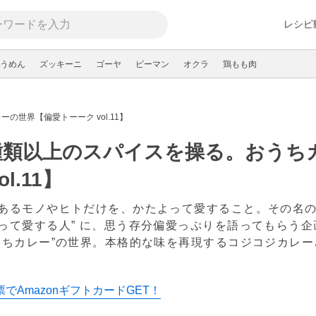
レシピ
うめん
ズッキーニ
ゴーヤ
ピーマン
オクラ
鶏もも肉
の世界【偏愛トーーク vol.11】
種類以上のスパイスを操る。おうち
ol.11】
あるモノやヒトだけを、かたよって愛すること。その名の
って愛する人” に、思う存分偏愛っぷりを語ってもらう企
うちカレー”の世界。本格的な味を再現するコジコジカレ
新
でAmazonギフトカードGET！