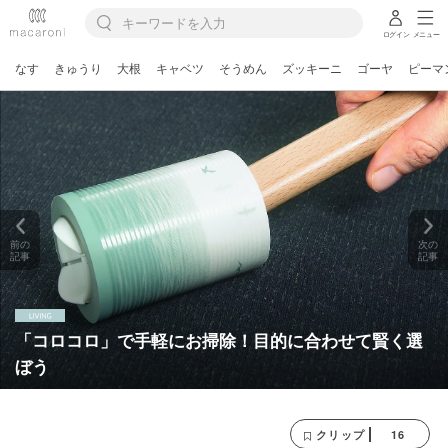
ログイン
メニュー
なす
きゅうり
大根
キャベツ
そうめん
ズッキーニ
ゴーヤ
ピーマ
前の
次の
記事
記事
「コロコロ」で手軽にお掃除！目的に合わせて賢く選
ぼう
16
クリップ