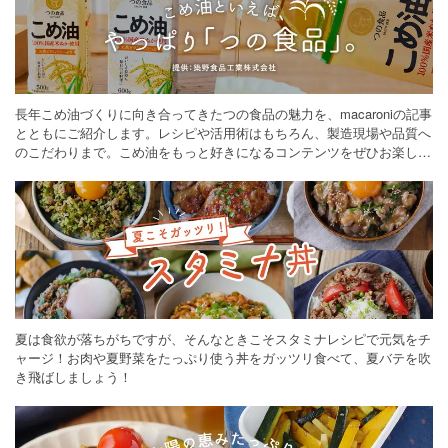
長年こめ油づくりに向き合ってきたつの食品の魅力を、macaroniの記事
とともにご紹介します。レシピや活用術はもちろん、製造現場や品質へ
のこだわりまで。こめ油をもっと好きになるコンテンツをぜひお楽しみ
ください。
夏は食欲が落ちがちですが、そんなときこそスタミナレシピで元気をチ
ャージ！お肉や夏野菜をたっぷり使う丼をガッツリ食べて、夏バテを吹
き飛ばしましょう！