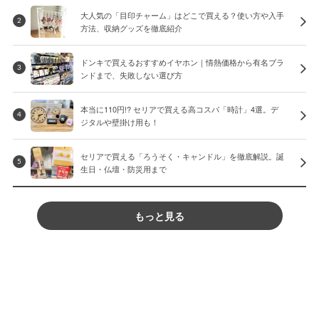
大人気の「目印チャーム」はどこで買える？使い方や入手
2
方法、収納グッズを徹底紹介
ドンキで買えるおすすめイヤホン｜情熱価格から有名ブラ
3
ンドまで、失敗しない選び方
本当に110円!? セリアで買える高コスパ「時計」4選。デ
4
ジタルや壁掛け用も！
セリアで買える「ろうそく・キャンドル」を徹底解説。誕
5
生日・仏壇・防災用まで
もっと見る