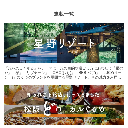
連載一覧
「旅を楽しくする」をテーマに、旅の目的や過ごし方にあわせて「星の
や」「界」「リゾナーレ」「OMO(おも)」「BEB(ベブ)」「LUCY(ルー
シー)」の 6 つのブランドを展開する星野リゾート。その魅力をお届け
する旅の連載。次の旅先探しのヒントにいかがですか？