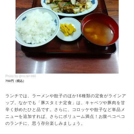
Photo by @mi.rai1990
750円（税込）
ランチでは、ラーメンや餃子のほか16種類の定食がラインア
ップ。なかでも「豚スタミナ定食」は、キャベツや豚肉を甘
辛く炒めたひと品です。さらに、コロッケや餃子など単品メ
ニューを追加すれば、さらにボリューム満点！お腹ペコペコ
のランチに、思う存分楽しみましょう。