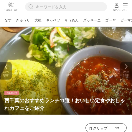
ログイン
メニュー
なす
きゅうり
大根
キャベツ
そうめん
ズッキーニ
ゴーヤ
ピーマ
前の
次の
記事
記事
西千葉のおすすめランチ11選！おいしい定食やおしゃ
れカフェをご紹介
12
クリップ