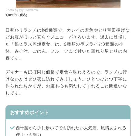
Photo by @yuiorimama
1,320円（税込）
日替わりランチは約5種類で、カレイの煮魚やとり竜田揚げな
どお腹がほっと安らぐメニューがそろいます。過去に登場し
た「銀ヒラス照焼定食」は、2種類の串フライと3種類の小
鉢、みそ汁、ごはん、フルーツまで付いた至れり尽せりの内
容です。
ディナーもほぼ同じ価格で定食を味わえるので、ランチに行
けない方はぜひ夜に訪れてみましょう。ひとつひとつ丁寧に
作られたおかずが、お腹も心も満たしてくれること間違いな
しです。
おすすめポイント
西千葉から少し歩いてでも訪れたい人気店。風情あふれる
佇まいも魅力