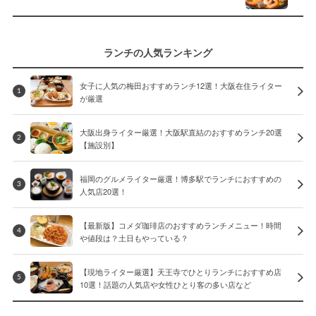
ランチの人気ランキング
女子に人気の梅田おすすめランチ12選！大阪在住ライター
1
が厳選
大阪出身ライター厳選！大阪駅直結のおすすめランチ20選
2
【施設別】
福岡のグルメライター厳選！博多駅でランチにおすすめの
3
人気店20選！
【最新版】コメダ珈琲店のおすすめランチメニュー！時間
4
や値段は？土日もやっている？
【現地ライター厳選】天王寺でひとりランチにおすすめ店
5
10選！話題の人気店や女性ひとり客の多い店など