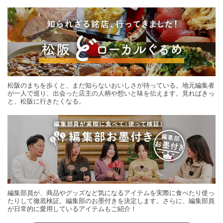
する旅の連載。次の旅先探しのヒントにいかがですか？
松阪のまちを歩くと、まだ知らないおいしさが待っている。地元編集者
が一人で巡り、出会った店主の人柄や想いと味を伝えます。見ればきっ
と、松阪に行きたくなる。
編集部員が、商品やグッズなど気になるアイテムを実際に食べたり使っ
たりして徹底検証。編集部のお墨付きを決定します。さらに、編集部員
が日常的に愛用しているアイテムもご紹介！