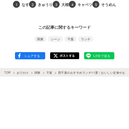
1
なす
2
きゅうり
3
大根
4
キャベツ
5
そうめん
この記事に関するキーワード
関東
シーン
千葉
ランチ
TOP
おでかけ
関東
千葉
西千葉のおすすめランチ11選！おいしい定食やおし