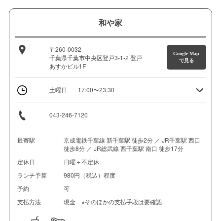
和や家
〒260-0032
Google Map
千葉県千葉市中央区登戸3-1-2 登戸
で見る
あすかビル1F
土曜日
17:00〜23:30
043-246-7120
最寄駅
京成電鉄千葉線 新千葉駅 徒歩2分 ／ JR千葉駅 西口
徒歩8分 ／ JR総武線 西千葉駅 南口 徒歩17分
定休日
日曜＋不定休
ランチ予算
980円（税込）程度
予約
可
支払方法
現金 ※そのほかの支払手段は要確認