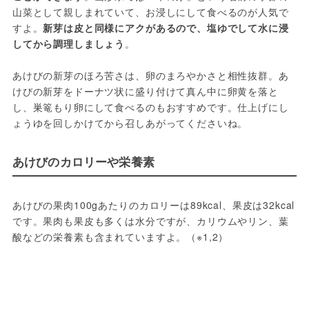
山菜として親しまれていて、お浸しにして食べるのが人気で
すよ。
新芽は皮と同様にアクがあるので、塩ゆでして水に浸
してから調理しましょう
。
あけびの新芽のほろ苦さは、卵のまろやかさと相性抜群。あ
けびの新芽をドーナツ状に盛り付けて真ん中に卵黄を落と
し、巣篭もり卵にして食べるのもおすすめです。仕上げにし
ょうゆを回しかけてから召しあがってくださいね。
あけびのカロリーや栄養素
あけびの果肉100gあたりのカロリーは89kcal、果皮は32kcal
です。果肉も果皮も多くは水分ですが、カリウムやリン、葉
酸などの栄養素も含まれていますよ。（※1,2）