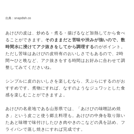
出典：snapdish.co
あけびの皮は、炒める・煮る・揚げるなど加熱してから食べ
ることができます。
そのままだと苦味や渋みが強いので、数
時間水に浸けてアク抜きをしてから調理する
のがポイント。
ただし苦味はあけびの皮特有のおいしさでもあるので、2時
間〜ひと晩など、アク抜きをする時間はお好みに合わせて調
整してみてくださいね。
シンプルに皮のおいしさを楽しむなら、天ぷらにするのがお
すすめです。煮物にすれば、なすのようなジュワッとした食
感を楽しむことができますよ。
あけびの名産地である山形県では、「あけびの味噌詰め焼
き」という皮ごと使う郷土料理も。あけびの中身を取り除い
たあと味噌で味付けしたひき肉やきのこなどの具を詰め、フ
ライパンで蒸し焼きにすれば完成です。