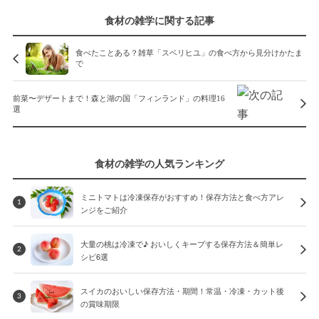
食材の雑学に関する記事
食べたことある？雑草「スベリヒユ」の食べ方から見分けかたま
で
前菜〜デザートまで！森と湖の国「フィンランド」の料理16
選
食材の雑学の人気ランキング
ミニトマトは冷凍保存がおすすめ！保存方法と食べ方アレ
1
ンジをご紹介
大量の桃は冷凍で♪ おいしくキープする保存方法＆簡単レ
2
シピ6選
スイカのおいしい保存方法・期間！常温・冷凍・カット後
3
の賞味期限