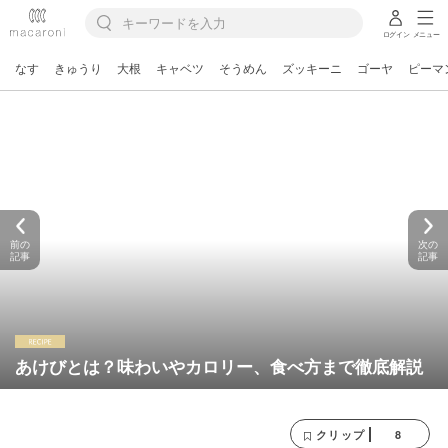
ログイン
メニュー
なす
きゅうり
大根
キャベツ
そうめん
ズッキーニ
ゴーヤ
ピーマ
前の
次の
記事
記事
あけびとは？味わいやカロリー、食べ方まで徹底解説
8
クリップ