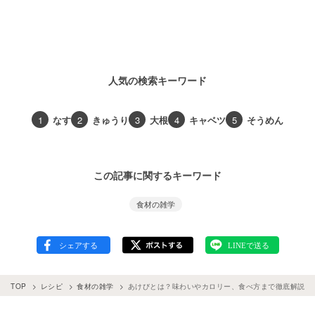
人気の検索キーワード
1
なす
2
きゅうり
3
大根
4
キャベツ
5
そうめん
この記事に関するキーワード
食材の雑学
TOP
レシピ
食材の雑学
あけびとは？味わいやカロリー、食べ方まで徹底解説