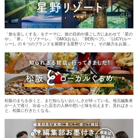
「旅を楽しくする」をテーマに、旅の目的や過ごし方にあわせて「星の
や」「界」「リゾナーレ」「OMO(おも)」「BEB(ベブ)」「LUCY(ルー
シー)」の 6 つのブランドを展開する星野リゾート。その魅力をお届け
する旅の連載。次の旅先探しのヒントにいかがですか？
松阪のまちを歩くと、まだ知らないおいしさが待っている。地元編集者
が一人で巡り、出会った店主の人柄や想いと味を伝えます。見ればきっ
と、松阪に行きたくなる。