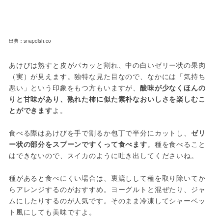
出典：snapdish.co
あけびは熟すと皮がパカッと割れ、中の白いゼリー状の果肉
（実）が見えます。独特な見た目なので、なかには「気持ち
悪い」という印象をもつ方もいますが、
酸味が少なくほんの
りと甘味があり、熟れた柿に似た素朴なおいしさを楽しむこ
とができます
よ。
食べる際はあけびを手で割るか包丁で半分にカットし、
ゼリ
ー状の部分をスプーンですくって食べます
。種を食べること
はできないので、スイカのように吐き出してくださいね。
種があると食べにくい場合は、裏漉しして種を取り除いてか
らアレンジするのがおすすめ。ヨーグルトと混ぜたり、ジャ
ムにしたりするのが人気です。そのまま冷凍してシャーベッ
ト風にしても美味ですよ。