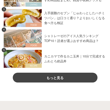
3
入手困難のセブン「じゅわっとしたハチミ
ツパン」は口コミ通り？よりおいしくなる
食べ方も検証
4
シャトレーゼのアイス人気ランキング
TOP10！読者が選ぶおすすめ商品は？
5
カニカマで作るカニ玉丼｜10分で完成する
ふわとろ絶品丼
もっと見る