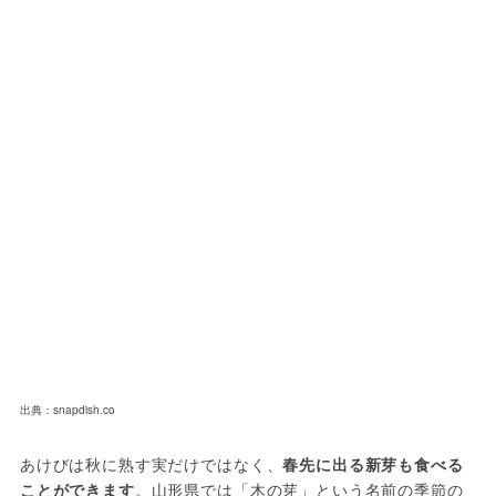
出典：snapdish.co
あけびは秋に熟す実だけではなく、
春先に出る新芽も食べる
ことができます
。山形県では「木の芽」という名前の季節の