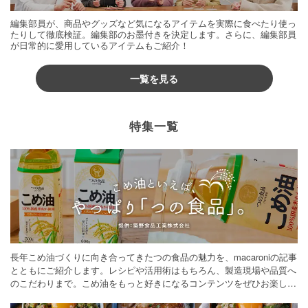
編集部員が、商品やグッズなど気になるアイテムを実際に食べたり使っ
たりして徹底検証。編集部のお墨付きを決定します。さらに、編集部員
が日常的に愛用しているアイテムもご紹介！
一覧を見る
特集一覧
長年こめ油づくりに向き合ってきたつの食品の魅力を、macaroniの記事
とともにご紹介します。レシピや活用術はもちろん、製造現場や品質へ
のこだわりまで。こめ油をもっと好きになるコンテンツをぜひお楽しみ
ください。