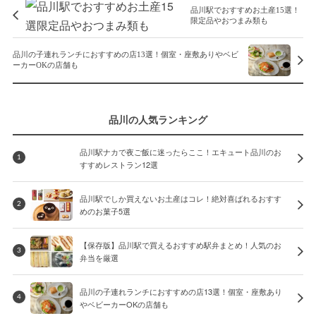
品川駅でおすすめお土産15選！
限定品やおつまみ類も
品川の子連れランチにおすすめの店13選！個室・座敷ありやベビ
ーカーOKの店舗も
品川の人気ランキング
品川駅ナカで夜ご飯に迷ったらここ！エキュート品川のお
1
すすめレストラン12選
品川駅でしか買えないお土産はコレ！絶対喜ばれるおすす
2
めのお菓子5選
【保存版】品川駅で買えるおすすめ駅弁まとめ！人気のお
3
弁当を厳選
品川の子連れランチにおすすめの店13選！個室・座敷あり
4
やベビーカーOKの店舗も