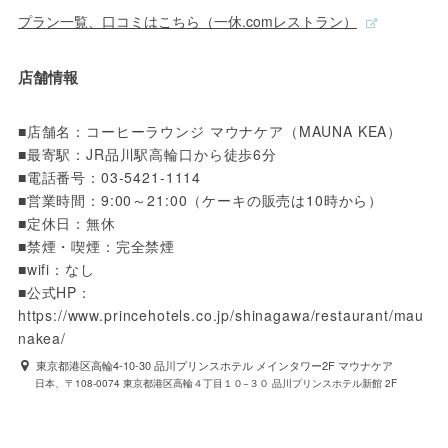
プラン一覧、口コミはこちら（一休.comレストラン）
店舗情報
■店舗名：コーヒーラウンジ マウナケア（MAUNA KEA）

■最寄駅：JR品川駅高輪口から徒歩6分

■電話番号：03-5421-1114

■営業時間：9:00～21:00（ケーキの販売は10時から）

■定休日：無休

■禁煙・喫煙：完全禁煙

■wifi：なし

■公式HP：
https://www.princehotels.co.jp/shinagawa/restaurant/mau
nakea/
東京都港区高輪4-10-30 品川プリンスホテル メインタワー2F マウナケア
日本、〒108-0074 東京都港区高輪４丁目１０−３０ 品川プリンスホテル新館 2F