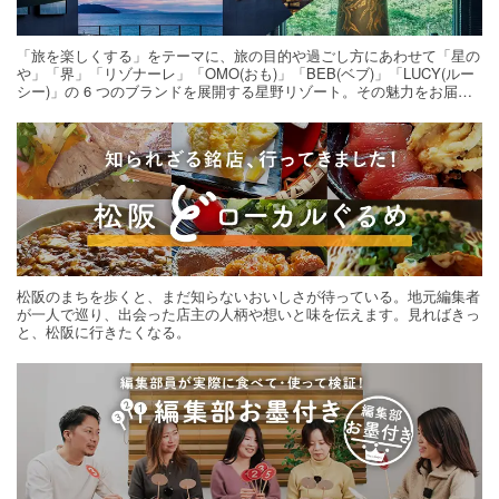
「旅を楽しくする」をテーマに、旅の目的や過ごし方にあわせて「星の
や」「界」「リゾナーレ」「OMO(おも)」「BEB(ベブ)」「LUCY(ルー
シー)」の 6 つのブランドを展開する星野リゾート。その魅力をお届け
する旅の連載。次の旅先探しのヒントにいかがですか？
松阪のまちを歩くと、まだ知らないおいしさが待っている。地元編集者
が一人で巡り、出会った店主の人柄や想いと味を伝えます。見ればきっ
と、松阪に行きたくなる。