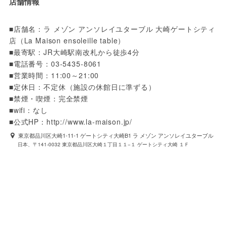
店舗情報
■店舗名：ラ メゾン アンソレイユターブル 大崎ゲートシティ
店（La Maison ensoleille table） 

■最寄駅：JR大崎駅南改札から徒歩4分

■電話番号：03-5435-8061

■営業時間：11:00～21:00

■定休日：不定休（施設の休館日に準ずる）

■禁煙・喫煙：完全禁煙

■wifi：なし

■公式HP：http://www.la-maison.jp/
東京都品川区大崎1-11-1 ゲートシティ大崎B1 ラ メゾン アンソレイユターブル
日本、〒141-0032 東京都品川区大崎１丁目１１−１ ゲートシティ大崎 １Ｆ