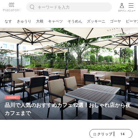
ログイン
メニュー
なす
きゅうり
大根
キャベツ
そうめん
ズッキーニ
ゴーヤ
ピーマ
前の
次の
記事
記事
品川で人気のおすすめカフェ12選！おしゃれ店から夜
カフェまで
14
クリップ