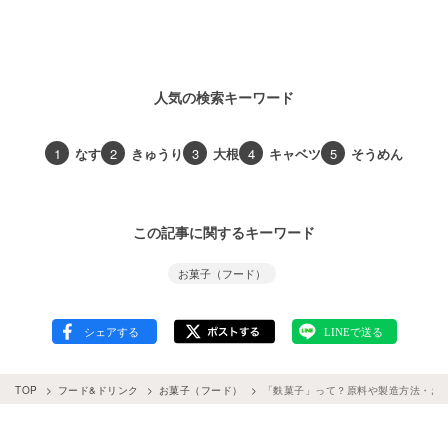
人気の検索キーワード
1
なす
2
きゅうり
3
大根
4
キャベツ
5
そうめん
この記事に関するキーワード
お菓子（フード）
TOP
フード&ドリンク
お菓子（フード）
「麩菓子」って？原料や製造方法・お