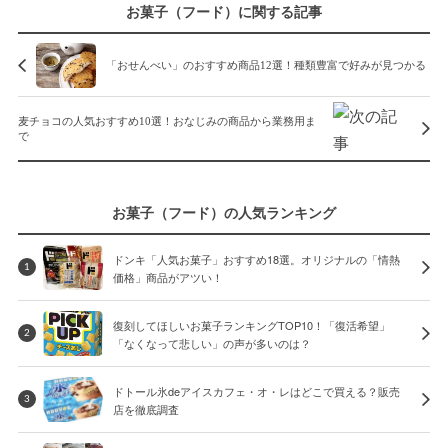
お菓子（フード）に関する記事
「おせんべい」のおすすめ商品12選！種類豊富で好みが見つかる
麦チョコの人気おすすめ10選！おなじみの商品から業務用ま
で
お菓子（フード）の人気ランキング
ドンキ「人気お菓子」おすすめ18選。オリジナルの「情熱
1
価格」商品がアツい！
復刻してほしいお菓子ランキングTOP10！「復活希望」
2
「なくなって悲しい」の声が多いのは？
ドトール氷deアイスカフェ・オ・レはどこで買える？販売
3
店を徹底調査