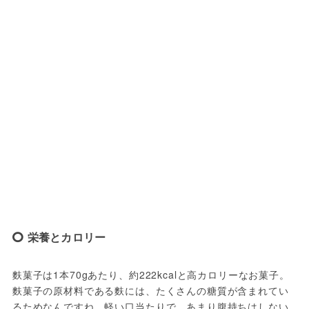
栄養とカロリー
麩菓子は1本70gあたり、約222kcalと高カロリーなお菓子。
麩菓子の原材料である麩には、たくさんの糖質が含まれてい
るためなんですね。軽い口当たりで、あまり腹持ちはしない