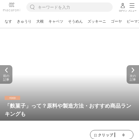
ログイン
メニュー
なす
きゅうり
大根
キャベツ
そうめん
ズッキーニ
ゴーヤ
ピーマ
前の
次の
記事
記事
「麩菓子」って？原料や製造方法・おすすめ商品ラン
キングも
0
クリップ