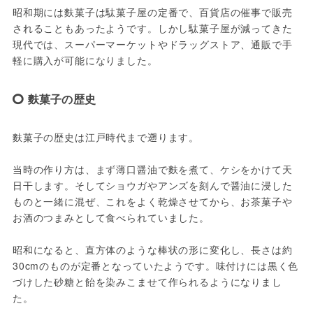
昭和期には麩菓子は駄菓子屋の定番で、百貨店の催事で販売
されることもあったようです。しかし駄菓子屋が減ってきた
現代では、スーパーマーケットやドラッグストア、通販で手
軽に購入が可能になりました。
麩菓子の歴史
麩菓子の歴史は江戸時代まで遡ります。

当時の作り方は、まず薄口醤油で麩を煮て、ケシをかけて天
日干します。そしてショウガやアンズを刻んで醤油に浸した
ものと一緒に混ぜ、これをよく乾燥させてから、お茶菓子や
お酒のつまみとして食べられていました。

昭和になると、直方体のような棒状の形に変化し、長さは約
30cmのものが定番となっていたようです。味付けには黒く色
づけした砂糖と飴を染みこませて作られるようになりまし
た。