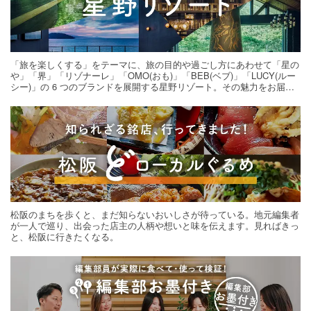
「旅を楽しくする」をテーマに、旅の目的や過ごし方にあわせて「星の
や」「界」「リゾナーレ」「OMO(おも)」「BEB(ベブ)」「LUCY(ルー
シー)」の 6 つのブランドを展開する星野リゾート。その魅力をお届け
する旅の連載。次の旅先探しのヒントにいかがですか？
松阪のまちを歩くと、まだ知らないおいしさが待っている。地元編集者
が一人で巡り、出会った店主の人柄や想いと味を伝えます。見ればきっ
と、松阪に行きたくなる。