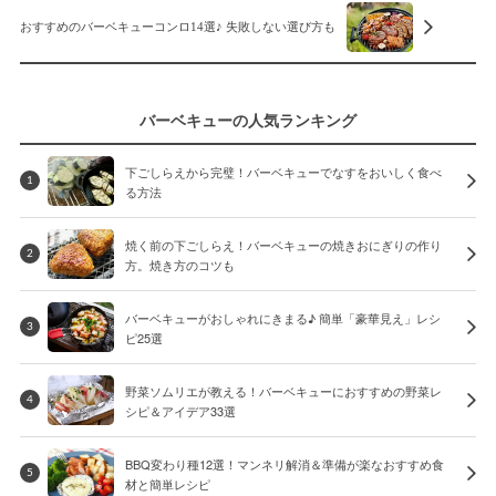
おすすめのバーベキューコンロ14選♪ 失敗しない選び方も
バーベキューの人気ランキング
下ごしらえから完璧！バーベキューでなすをおいしく食べ
1
る方法
焼く前の下ごしらえ！バーベキューの焼きおにぎりの作り
2
方。焼き方のコツも
バーベキューがおしゃれにきまる♪ 簡単「豪華見え」レシ
3
ピ25選
野菜ソムリエが教える！バーベキューにおすすめの野菜レ
4
シピ＆アイデア33選
BBQ変わり種12選！マンネリ解消＆準備が楽なおすすめ食
5
材と簡単レシピ