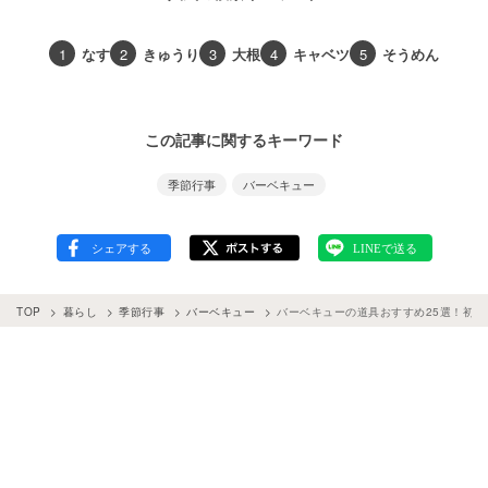
1
なす
2
きゅうり
3
大根
4
キャベツ
5
そうめん
この記事に関するキーワード
季節行事
バーベキュー
TOP
暮らし
季節行事
バーベキュー
バーベキューの道具おすすめ25選！初心