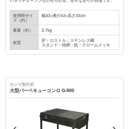
いダッチオーブンものせられる、堅牢な造りが自慢です。
使用時サイ
幅43×奥行43×高さ33cm
ズ（約）
重量（約）
2.7kg
炉・ロストル：ステンレス鋼

材質
スタンド・焼網：鉄・クロームメッキ
ホンマ製作所
大型バーベキューコンロ G-900