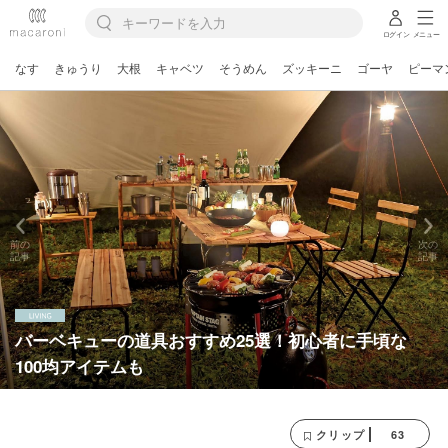
ログイン
メニュー
なす
きゅうり
大根
キャベツ
そうめん
ズッキーニ
ゴーヤ
ピーマ
前の
次の
記事
記事
バーベキューの道具おすすめ25選！初心者に手頃な
100均アイテムも
63
クリップ