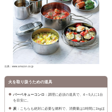
出典：www.amazon.co.jp
火を取り扱うための道具
バーベキューコンロ
：調理に必須の道具で、4～5人に1台
を目安に。
炭
：こちらも絶対に必要な燃料で、消費量は1時間に1kgほ