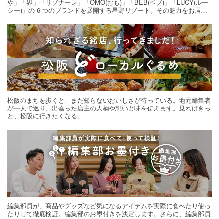
や」「界」「リゾナーレ」「OMO(おも)」「BEB(ベブ)」「LUCY(ルー
シー)」の 6 つのブランドを展開する星野リゾート。その魅力をお届け
する旅の連載。次の旅先探しのヒントにいかがですか？
松阪のまちを歩くと、まだ知らないおいしさが待っている。地元編集者
が一人で巡り、出会った店主の人柄や想いと味を伝えます。見ればきっ
と、松阪に行きたくなる。
編集部員が、商品やグッズなど気になるアイテムを実際に食べたり使っ
たりして徹底検証。編集部のお墨付きを決定します。さらに、編集部員