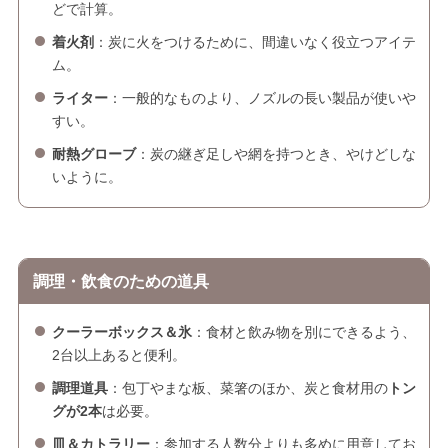
どで計算。
着火剤
：炭に火をつけるために、間違いなく役立つアイテ
ム。
ライター
：一般的なものより、ノズルの長い製品が使いや
すい。
耐熱グローブ
：炭の継ぎ足しや網を持つとき、やけどしな
いように。
調理・飲食のための道具
クーラーボックス＆氷
：食材と飲み物を別にできるよう、
2台以上あると便利。
調理道具
：包丁やまな板、菜箸のほか、炭と食材用の
トン
グが2本
は必要。
皿＆カトラリー
：参加する人数分よりも多めに用意してお