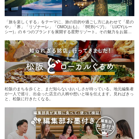
「旅を楽しくする」をテーマに、旅の目的や過ごし方にあわせて「星の
や」「界」「リゾナーレ」「OMO(おも)」「BEB(ベブ)」「LUCY(ルー
シー)」の 6 つのブランドを展開する星野リゾート。その魅力をお届け
する旅の連載。次の旅先探しのヒントにいかがですか？
松阪のまちを歩くと、まだ知らないおいしさが待っている。地元編集者
が一人で巡り、出会った店主の人柄や想いと味を伝えます。見ればきっ
と、松阪に行きたくなる。