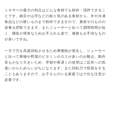
ミキサーの最大の利点はどんな食材でも粉砕・撹拌できるこ
とです。納豆や山芋などの粘り気のある食材から、氷や冷凍
食品などの硬いものまで粉砕できますので、素材そのものの
栄養を摂取できます。またジューサーと比べて調理時間が短
く、構造が簡単なためお手入れも楽で、価格もお手頃なもの
が多いですね。

一方で刃を高速回転させるため摩擦熱が発生し、ジューサー
と比べて果物や野菜のビタミンのロスが多いのが難点。動作
音もかなり大きいため、早朝や夜遅くの使用はご近所への気
遣いからためらいがちになります。また回転刃で怪我をする
こともありますので、お子さんのいる家庭では十分な注意が
必要です。