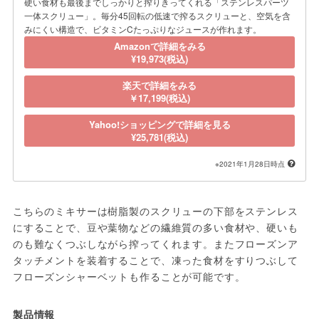
硬い食材も最後までしっかりと搾りきってくれる「ステンレスパーツ
一体スクリュー」。毎分45回転の低速で搾るスクリューと、空気を含
みにくい構造で、ビタミンCたっぷりなジュースが作れます。
Amazonで詳細をみる
¥19,973(税込)
楽天で詳細をみる
￥17,199(税込)
Yahoo!ショッピングで詳細を見る
¥25,781(税込)
※2021年1月28日時点
こちらのミキサーは樹脂製のスクリューの下部をステンレス
にすることで、豆や葉物などの繊維質の多い食材や、硬いも
のも難なくつぶしながら搾ってくれます。またフローズンア
タッチメントを装着することで、凍った食材をすりつぶして
フローズンシャーベットも作ることが可能です。
製品情報