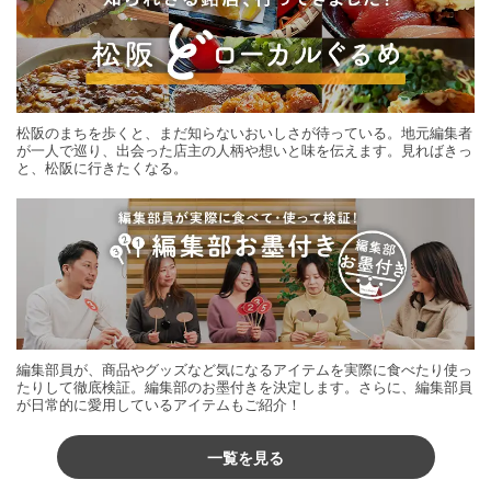
松阪のまちを歩くと、まだ知らないおいしさが待っている。地元編集者
が一人で巡り、出会った店主の人柄や想いと味を伝えます。見ればきっ
と、松阪に行きたくなる。
編集部員が、商品やグッズなど気になるアイテムを実際に食べたり使っ
たりして徹底検証。編集部のお墨付きを決定します。さらに、編集部員
が日常的に愛用しているアイテムもご紹介！
一覧を見る