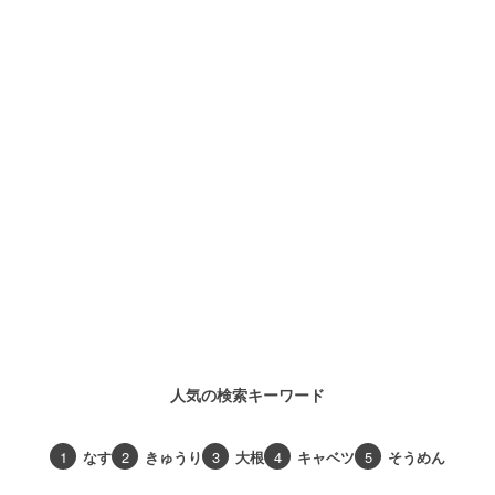
人気の検索キーワード
1
なす
2
きゅうり
3
大根
4
キャベツ
5
そうめん