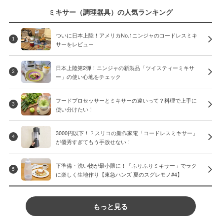
ミキサー（調理器具）の人気ランキング
ついに日本上陸！アメリカNo.1ニンジャのコードレスミキ
1
サーをレビュー
日本上陸第2弾！ニンジャの新製品「ツイスティーミキサ
2
ー」の使い心地をチェック
フードプロセッサーとミキサーの違いって？料理で上手に
3
使い分けたい！
3000円以下！？スリコの新作家電「コードレスミキサー」
4
が優秀すぎてもう手放せない！
下準備・洗い物が最小限に！「ふりふりミキサー」でラク
5
に楽しく生地作り【東急ハンズ 夏のスグレモノ#4】
もっと見る