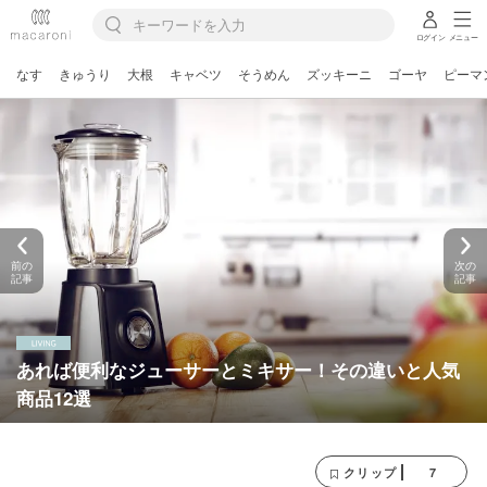
ログイン
メニュー
なす
きゅうり
大根
キャベツ
そうめん
ズッキーニ
ゴーヤ
ピーマ
前の
次の
記事
記事
あれば便利なジューサーとミキサー！その違いと人気
商品12選
7
クリップ