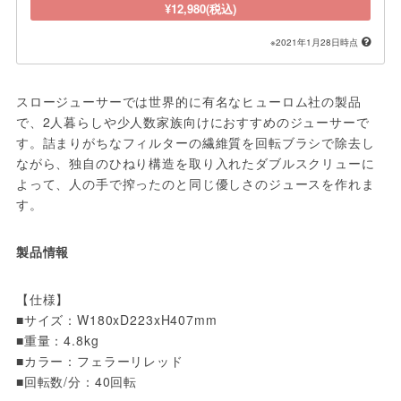
¥12,980(税込)
※2021年1月28日時点
スロージューサーでは世界的に有名なヒューロム社の製品
で、2人暮らしや少人数家族向けにおすすめのジューサーで
す。詰まりがちなフィルターの繊維質を回転ブラシで除去し
ながら、独自のひねり構造を取り入れたダブルスクリューに
よって、人の手で搾ったのと同じ優しさのジュースを作れま
す。
製品情報
【仕様】

■サイズ：W180xD223xH407mm

■重量：4.8kg

■カラー：フェラーリレッド

■回転数/分：40回転