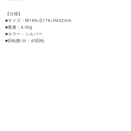
【仕様】

■サイズ：W185×D176×H432mm

■重量：4.0kg

■カラー：シルバー

■回転数/分：45回転