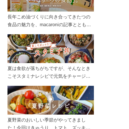
長年こめ油づくりに向き合ってきたつの
食品の魅力を、macaroniの記事とともに
ご紹介します。レシピや活用術はもちろ
ん、製造現場や品質へのこだわりまで。
こめ油をもっと好きになるコンテンツを
ぜひお楽しみください。
夏は食欲が落ちがちですが、そんなとき
こそスタミナレシピで元気をチャージ！
お肉や夏野菜をたっぷり使う丼をガッツ
リ食べて、夏バテを吹き飛ばしましょ
う！
夏野菜のおいしい季節がやってきまし
た！今回はきゅうり、トマト、ズッキー