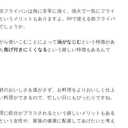
鉄フライパンは熱に非常に強く、強火で一気にフライ
というメリットもありますよ。IHで使える鉄フライパ
でしょうか。

がら使いこむことによって
油がなじむ
という特徴があ
ん
焦げ付きにくくなる
という嬉しい特徴もあるんで
材のおいしさを逃がさず、お料理をよりおいしく仕上
い料理ができるので、忙しい日にもぴったりですね。

理に鉄分がプラスされるという嬉しいメリットもある
という女性や、家族の健康に配慮してあげたいと考え