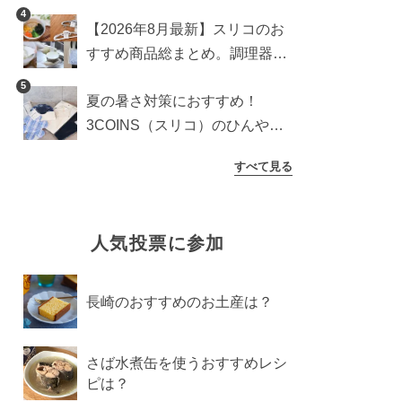
食器からインテリアまで
4
【2026年8月最新】スリコのお
すすめ商品総まとめ。調理器具
から生活雑貨まで
5
夏の暑さ対策におすすめ！
3COINS（スリコ）のひんやり
グッズ5選【2026年最新】
すべて見る
人気投票に参加
長崎のおすすめのお土産は？
さば水煮缶を使うおすすめレシ
ピは？