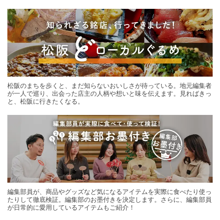
する旅の連載。次の旅先探しのヒントにいかがですか？
松阪のまちを歩くと、まだ知らないおいしさが待っている。地元編集者
が一人で巡り、出会った店主の人柄や想いと味を伝えます。見ればきっ
と、松阪に行きたくなる。
編集部員が、商品やグッズなど気になるアイテムを実際に食べたり使っ
たりして徹底検証。編集部のお墨付きを決定します。さらに、編集部員
が日常的に愛用しているアイテムもご紹介！