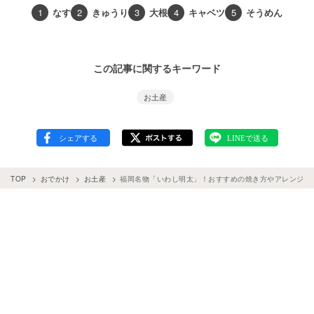
1
なす
2
きゅうり
3
大根
4
キャベツ
5
そうめん
この記事に関するキーワード
お土産
TOP
おでかけ
お土産
福岡名物「いわし明太」！おすすめの焼き方やアレンジレ