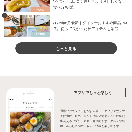
ツパン」は口コミ通り？よりおいしくなる
食べ方も検証
5
2026年8月最新｜ダイソーおすすめ商品153
選。使って良かった神アイテムを厳選
もっと見る
アプリでもっと楽しく
通勤中やランチ、おやすみ前に、アプリでサクサ
ク快適に。食のトレンド情報や簡単レシピに毎日
出会えるアプリ。内食・外食問わず、グルメや料
理、暮らしに関する幅広い情報を楽しめます。