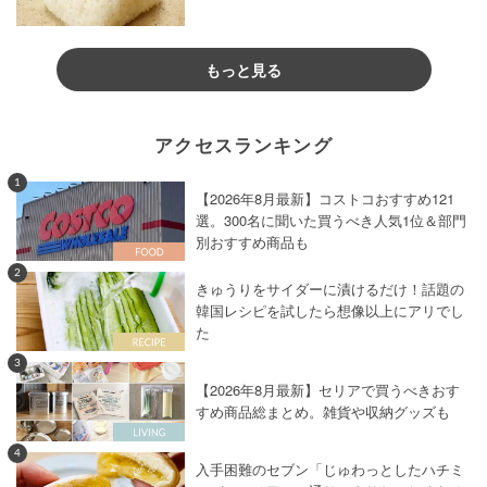
もっと見る
アクセスランキング
1
【2026年8月最新】コストコおすすめ121
選。300名に聞いた買うべき人気1位＆部門
別おすすめ商品も
2
きゅうりをサイダーに漬けるだけ！話題の
韓国レシピを試したら想像以上にアリでし
た
3
【2026年8月最新】セリアで買うべきおす
すめ商品総まとめ。雑貨や収納グッズも
4
入手困難のセブン「じゅわっとしたハチミ