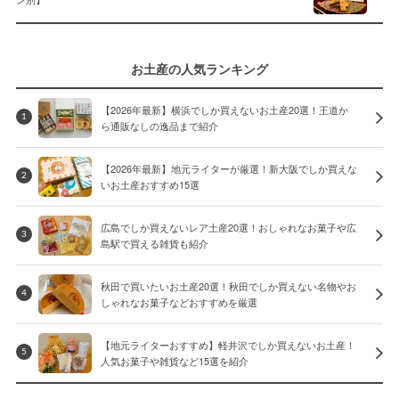
ン別】
お土産の人気ランキング
【2026年最新】横浜でしか買えないお土産20選！王道か
1
ら通販なしの逸品まで紹介
【2026年最新】地元ライターが厳選！新大阪でしか買えな
2
いお土産おすすめ15選
広島でしか買えないレア土産20選！おしゃれなお菓子や広
3
島駅で買える雑貨も紹介
秋田で買いたいお土産20選！秋田でしか買えない名物やお
4
しゃれなお菓子などおすすめを厳選
【地元ライターおすすめ】軽井沢でしか買えないお土産！
5
人気お菓子や雑貨など15選を紹介