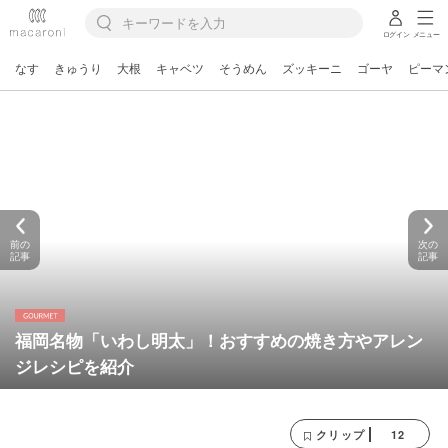
ログイン
メニュー
なす
きゅうり
大根
キャベツ
そうめん
ズッキーニ
ゴーヤ
ピーマ
前の
次の
記事
記事
福岡名物「いわし明太」！おすすめの焼き方やアレン
ジレシピを紹介
12
クリップ