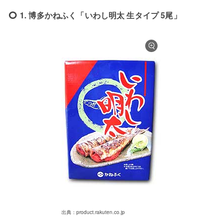
1. 博多かねふく「いわし明太 生タイプ 5尾」
出典：product.rakuten.co.jp