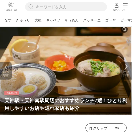
ログイン
メニュー
なす
きゅうり
大根
キャベツ
そうめん
ズッキーニ
ゴーヤ
ピーマ
前の
次の
記事
記事
天神駅・天神南駅周辺のおすすめランチ7選！ひとり利
用しやすいお店や隠れ家店も紹介
25
クリップ