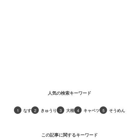
人気の検索キーワード
1
なす
2
きゅうり
3
大根
4
キャベツ
5
そうめん
この記事に関するキーワード