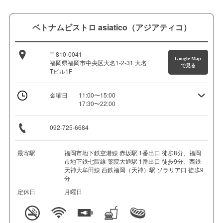
ベトナムビストロ asiatico（アジアティコ）
〒810-0041
Google Map
福岡県福岡市中央区大名1-2-31 大名
で見る
Tビル1F
金曜日
11:00〜15:00
17:30〜22:00
092-725-6684
最寄駅
福岡市地下鉄空港線 赤坂駅 1番出口 徒歩8分、福岡
市地下鉄七隈線 薬院大通駅 1番出口 徒歩9分、西鉄
天神大牟田線 西鉄福岡（天神）駅 ソラリア口 徒歩9
分
定休日
月曜日