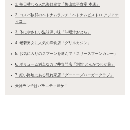
1. 毎日替わる人気海鮮定食「梅山鉄平食堂 本店」
2. コスパ抜群のベトナムランチ「ベトナムビストロ アジアテ
ィコ」
3. 体にやさしい滋味深い味「味噌汁おとら」
4. 老若男女に人気の洋食店「グリルカジン」
5. お気に入りのスプーンを選んで「スリースプーンカレー」
6. ボリューム満点なカツ丼専門店「別館 とんかつわか葉」
7. 細い路地にある隠れ家店「グーニーズバーガークラブ」
天神ランチはバラエティ豊か！