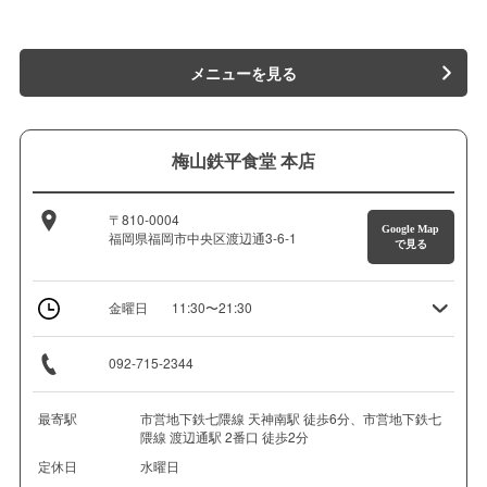
メニューを見る
梅山鉄平食堂 本店
〒810-0004
Google Map
福岡県福岡市中央区渡辺通3-6-1
で見る
金曜日
11:30〜21:30
092-715-2344
最寄駅
市営地下鉄七隈線 天神南駅 徒歩6分、市営地下鉄七
隈線 渡辺通駅 2番口 徒歩2分
定休日
水曜日