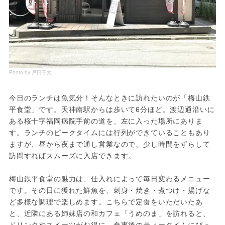
Photo by 戸田千文
今日のランチは魚気分！そんなときに訪れたいのが「梅山鉄
平食堂」です。天神南駅からは歩いて6分ほど。渡辺通沿いに
ある桜十字福岡病院手前の道を、左に入った場所にありま
す。ランチのピークタイムには行列ができていることもあり
ますが、昼から夜まで通し営業なので、少し時間をずらして
訪問すればスムーズに入店できます。
梅山鉄平食堂の魅力は、仕入れによって毎日変わるメニュー
です。その日に獲れた鮮魚を、刺身・焼き・煮つけ・揚げな
ど多様な調理で楽しめます。こちらで定食をいただいたあ
と、近隣にある姉妹店の和カフェ「うめのま」を訪れると、
ドリンクやスイーツがお得に。食事後のティータイムにぴっ