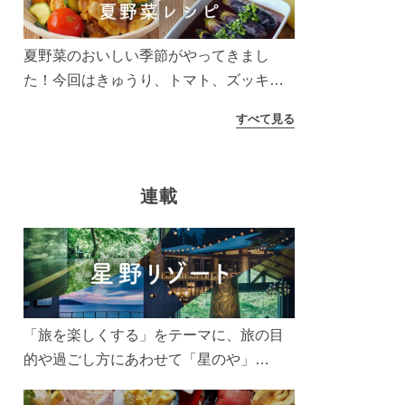
夏野菜のおいしい季節がやってきまし
た！今回はきゅうり、トマト、ズッキー
ニなどを使ったレシピをご紹介します。
すべて見る
太陽の光をたっぷりあびた夏野菜は栄養
もたっぷり。美味しく食べてパワーチャ
ージしましょう♪
連載
「旅を楽しくする」をテーマに、旅の目
的や過ごし方にあわせて「星のや」
「界」「リゾナーレ」「OMO(おも)」「B