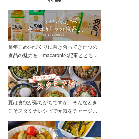
長年こめ油づくりに向き合ってきたつの
食品の魅力を、macaroniの記事とともに
ご紹介します。レシピや活用術はもちろ
ん、製造現場や品質へのこだわりまで。
こめ油をもっと好きになるコンテンツを
ぜひお楽しみください。
夏は食欲が落ちがちですが、そんなとき
こそスタミナレシピで元気をチャージ！
お肉や夏野菜をたっぷり使う丼をガッツ
リ食べて、夏バテを吹き飛ばしましょ
う！