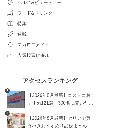
ヘルス&ビューティー
フード&ドリンク
特集
連載
マカロニメイト
人気投票に参加
アクセスランキング
1
【2026年8月最新】コストコお
すすめ121選。300名に聞いた買
うべき人気1位＆部門別おすす
2
【2026年8月最新】セリアで買
め商品も
うべきおすすめ商品総まとめ。