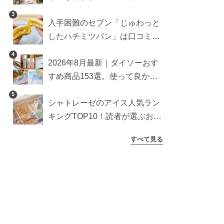
雑貨や収納グッズも
3
入手困難のセブン「じゅわっと
したハチミツパン」は口コミ通
り？よりおいしくなる食べ方も
4
2026年8月最新｜ダイソーおす
検証
すめ商品153選。使って良かっ
た神アイテムを厳選
5
シャトレーゼのアイス人気ラン
キングTOP10！読者が選ぶおす
すめ商品は？
すべて見る