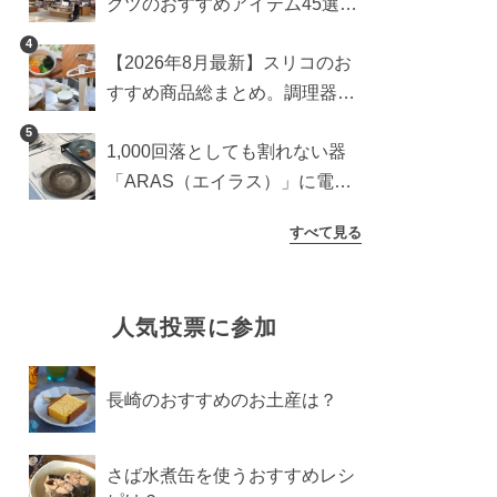
クツのおすすめアイテム45選。
食器からインテリアまで
4
【2026年8月最新】スリコのお
すすめ商品総まとめ。調理器具
から生活雑貨まで
5
1,000回落としても割れない器
「ARAS（エイラス）」に電子
レンジ対応の新シリーズ。まる
すべて見る
で陶器のような質感
人気投票に参加
長崎のおすすめのお土産は？
さば水煮缶を使うおすすめレシ