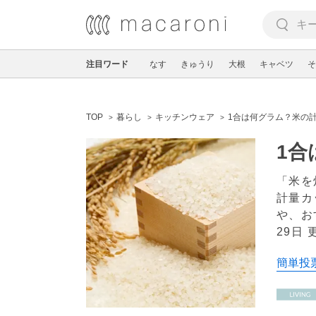
注目ワード
なす
きゅうり
大根
キャベツ
そ
TOP
暮らし
キッチンウェア
1合は何グラム？米の
1合
「米を
計量カ
や、お
29日 
簡単投票