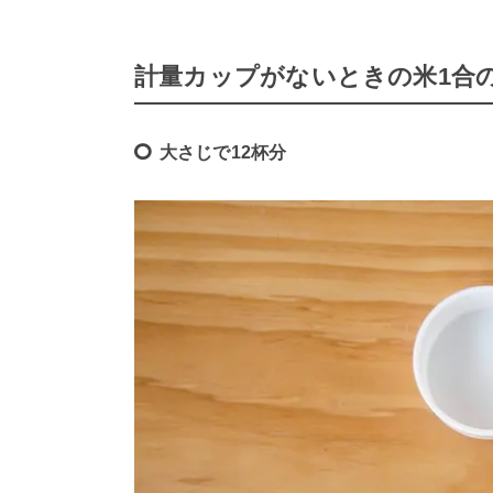
計量カップがないときの米1合
大さじで12杯分