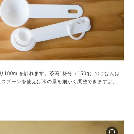
り180mlを計れます。茶碗1杯分（150g）のごはんは
計量スプーンを使えば米の量を細かく調整できますよ。