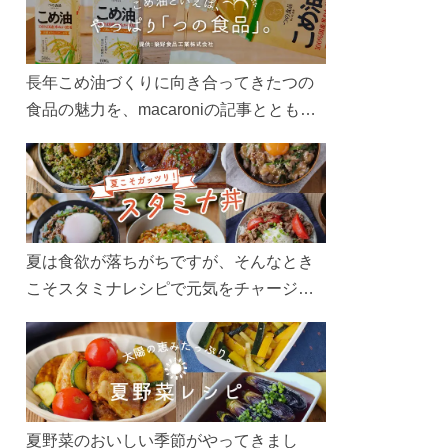
長年こめ油づくりに向き合ってきたつの
食品の魅力を、macaroniの記事とともに
ご紹介します。レシピや活用術はもちろ
ん、製造現場や品質へのこだわりまで。
こめ油をもっと好きになるコンテンツを
ぜひお楽しみください。
夏は食欲が落ちがちですが、そんなとき
こそスタミナレシピで元気をチャージ！
お肉や夏野菜をたっぷり使う丼をガッツ
リ食べて、夏バテを吹き飛ばしましょ
う！
夏野菜のおいしい季節がやってきまし