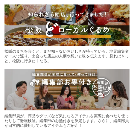
する旅の連載。次の旅先探しのヒントにいかがですか？
松阪のまちを歩くと、まだ知らないおいしさが待っている。地元編集者
が一人で巡り、出会った店主の人柄や想いと味を伝えます。見ればきっ
と、松阪に行きたくなる。
編集部員が、商品やグッズなど気になるアイテムを実際に食べたり使っ
たりして徹底検証。編集部のお墨付きを決定します。さらに、編集部員
が日常的に愛用しているアイテムもご紹介！