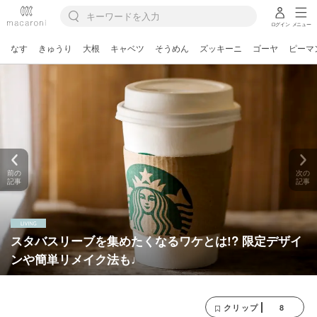
ログイン
メニュー
なす
きゅうり
大根
キャベツ
そうめん
ズッキーニ
ゴーヤ
ピーマ
前の
次の
記事
記事
スタバスリーブを集めたくなるワケとは!? 限定デザイ
ンや簡単リメイク法も♩
8
クリップ