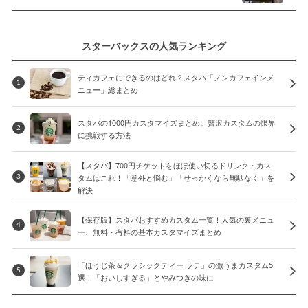
スターバックスの人気ランキング
ディカフェにできるのはどれ？スタバ「ノンカフェインメ
1
ニュー」総まとめ
スタバの1000円カスタマイズまとめ。贅沢カスタムの限界
2
に挑戦する方法
【スタバ】700円チケットをほぼ使い切るドリンク・カス
タムはこれ！「意外と悩む」「せっかくなら無駄なく」を
3
解決
【保存版】スタバおすすめカスタム一覧！人気の裏メニュ
4
ー、無料・有料の基本カスタマイズまとめ
「ほうじ茶＆クラシックティー ラテ」の激うまカスタム5
5
選！「おいしすぎる」とやみつきの味に