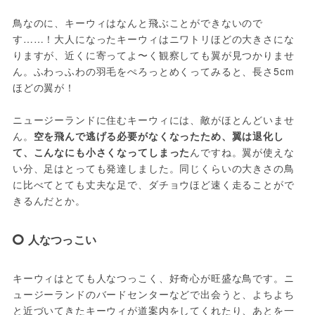
鳥なのに、キーウィはなんと飛ぶことができないので
す……！大人になったキーウィはニワトリほどの大きさにな
りますが、近くに寄ってよ〜く観察しても翼が見つかりませ
ん。ふわっふわの羽毛をぺろっとめくってみると、長さ5cm
ほどの翼が！

ニュージーランドに住むキーウィには、敵がほとんどいませ
ん。
空を飛んで逃げる必要がなくなったため、翼は退化し
て、こんなにも小さくなってしまった
んですね。翼が使えな
い分、足はとっても発達しました。同じくらいの大きさの鳥
に比べてとても丈夫な足で、ダチョウほど速く走ることがで
きるんだとか。
人なつっこい
キーウィはとても人なつっこく、好奇心が旺盛な鳥です。ニ
ュージーランドのバードセンターなどで出会うと、よちよち
と近づいてきたキーウィが道案内をしてくれたり、あとを一