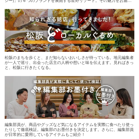
シー)」の 6 つのブランドを展開する星野リゾート。その魅力をお届け
する旅の連載。次の旅先探しのヒントにいかがですか？
松阪のまちを歩くと、まだ知らないおいしさが待っている。地元編集者
が一人で巡り、出会った店主の人柄や想いと味を伝えます。見ればきっ
と、松阪に行きたくなる。
編集部員が、商品やグッズなど気になるアイテムを実際に食べたり使っ
たりして徹底検証。編集部のお墨付きを決定します。さらに、編集部員
が日常的に愛用しているアイテムもご紹介！