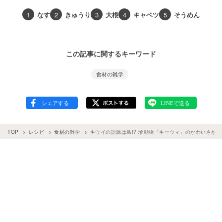
1
なす
2
きゅうり
3
大根
4
キャベツ
5
そうめん
この記事に関するキーワード
食材の雑学
TOP
レシピ
食材の雑学
キウイの語源は鳥!? 珍動物「キーウィ」のかわいさが