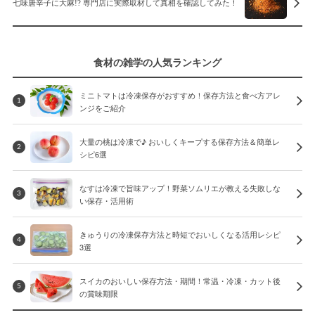
七味唐辛子に大麻!? 専門店に実際取材して真相を確認してみた！
食材の雑学の人気ランキング
ミニトマトは冷凍保存がおすすめ！保存方法と食べ方アレ
1
ンジをご紹介
大量の桃は冷凍で♪ おいしくキープする保存方法＆簡単レ
2
シピ6選
なすは冷凍で旨味アップ！野菜ソムリエが教える失敗しな
3
い保存・活用術
きゅうりの冷凍保存方法と時短でおいしくなる活用レシピ
4
3選
スイカのおいしい保存方法・期間！常温・冷凍・カット後
5
の賞味期限