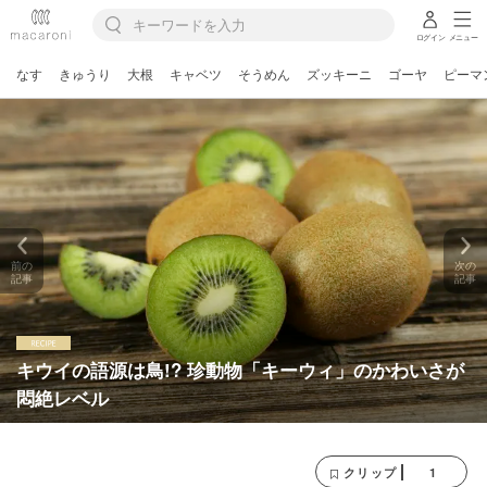
ログイン
メニュー
なす
きゅうり
大根
キャベツ
そうめん
ズッキーニ
ゴーヤ
ピーマ
前の
次の
記事
記事
キウイの語源は鳥!? 珍動物「キーウィ」のかわいさが
悶絶レベル
1
クリップ