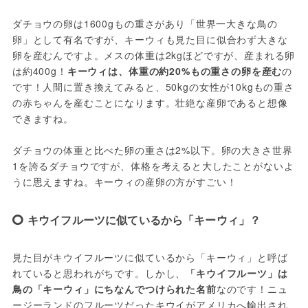
ダチョウの卵は1600gもの重さがあり「世界一大きな鳥の
卵」として有名ですが、キーウィも見た目に似合わず大きな
卵を産むんですよ。メスの体重は2kgほどですが、産まれる卵
は約400g！
キーウィは、体重の約20%もの重さの卵を産む
の
です！人間に置き換えてみると、50kgの女性が10kgもの重さ
の赤ちゃんを産むことになります。壮絶な産卵であると想像
できますね。

ダチョウの体重と比べた卵の重さは2%以下。卵の大きさ世界
1を誇るダチョウですが、体格を考えると大したことがないよ
うに思えますね。キーウィの産卵の方がすごい！
キウイフルーツに似ているから「キーウィ」？
見た目がキウイフルーツに似ているから「キーウィ」と呼ば
れていると思われがちです。しかし、
「キウイフルーツ」は
鳥の「キーウィ」にちなんでつけられた名前
なのです！ニュ
ージーランドのフルーツだったキウイがアメリカへ輸出され