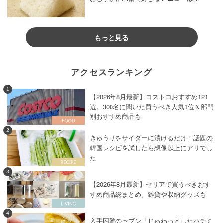
もっと見る
アクセスランキング
1
【2026年8月最新】コストコおすすめ121
選。300名に聞いた買うべき人気1位＆部門
別おすすめ商品も
2
きゅうりをサイダーに漬けるだけ！話題の
韓国レシピを試したら想像以上にアリでし
た
3
【2026年8月最新】セリアで買うべきおす
すめ商品総まとめ。雑貨や収納グッズも
4
入手困難のセブン「じゅわっとしたハチミ